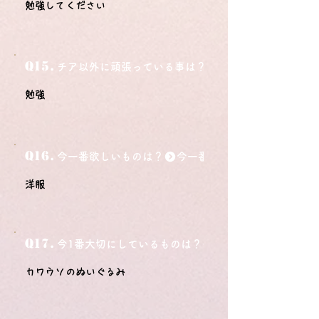
勉強してください
Q15.
チア以外に頑張っている事は？
勉強
Q16.
今一番欲しいものは？
洋服
Q17.
今1番大切にしているものは？
カワウソのぬいぐるみ