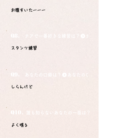
お腹すいたーーー
Q8.
チアで一番好きな練習は？
スタンツ練習
Q9.
あなたの口癖は？
しらんけど
Q10.
誰も知らないあなたの一面は？
よく喋る