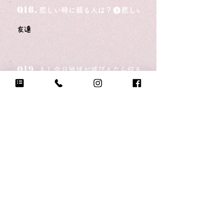
Q18.
悲しい時に頼る人は？
友達
Q19.
もし今日地球が滅びるなら何をする？
チアをする
Q20.
自分のテンションが上がる写真