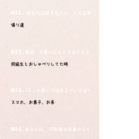
Q11.
あなたは好きな人に、どんな場所でどうやって告白さ
帰り道
Q12.
最近、大笑いしたときはどんな時？
同級生とおしゃべりしてた時
Q13.
13.これ無しでは生きていけないモノ3つは？
スマホ、お菓子、お茶
Q14.
あなたは、10年後の未来からやってきました。今の自