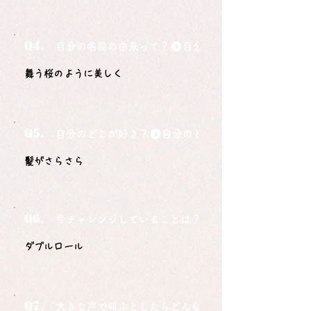
Q4.
自分の名前の由来って？
舞う桜のように美しく
Q5.
自分のどこが好き？
髪がさらさら
Q6.
今チャレンジしていることは？
ダブルロール
Q7.
大きな声で叫ぶとしたらどんな言葉ですか？