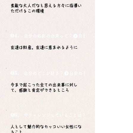
素敵な大人だなと思える方々に指導い
ただけるこの環境
Q4.
自分の名前の由来って？
友達は財産。友達に恵まれるように
Q5.
自分のどこが好き？
今まで起こった全ての出来事に対し
て、感謝と肯定ができるところ
Q6.
今チャレンジしていることは？
人として魅力的なカッコいい女性にな
ること