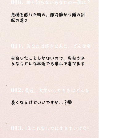
Q10.
誰も知らないあなたの一面は？
危機を感じた時の、超冷静かつ頭の回
転の速さ
Q11.
あなたは好きな人に、どんな場所でどうやって告白さ
告白したことしかないので、告白され
るならどんな状況でも飛んで喜びます
Q12.
最近、大笑いしたときはどんな時？
長くなるけどいいですか…？🤭
Q13.
13.これ無しでは生きていけないモノ3つは？