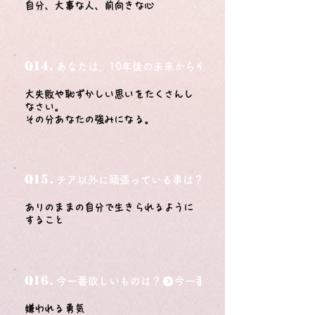
自分、大事な人、前向きな心
Q14.
あなたは、10年後の未来からやってきました。今の自
大失敗や恥ずかしい思いをたくさんし
なさい。
その分あなたの強みになる。
Q15.
チア以外に頑張っている事は？
ありのままの自分で生きられるように
すること
Q16.
今一番欲しいものは？
嫌われる勇気