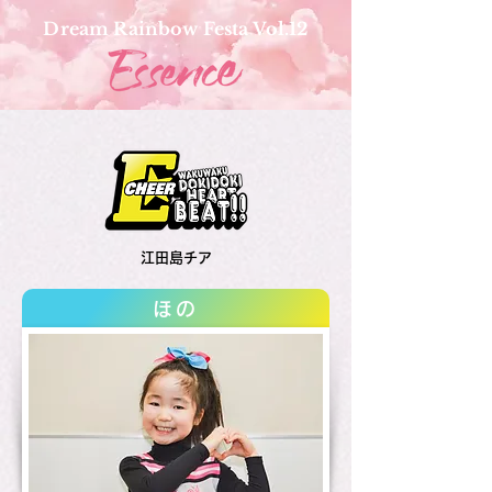
Dream Rainbow Festa Vol.12
江田島チア
ほの