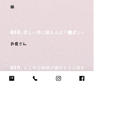
妹
Q18.
悲しい時に頼る人は？
お母さん
Q19.
もし今日地球が滅びるなら何をする？
「今までありがとう」と家族に言う
Q20.
自分のテンションが上がる写真