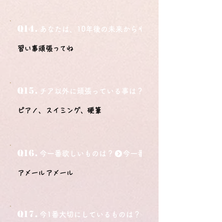
Q14.
あなたは、10年後の未来からやってきました。今の自
習い事頑張ってね
Q15.
チア以外に頑張っている事は？
ピアノ、スイミング、硬筆
Q16.
今一番欲しいものは？
アメールアメール
Q17.
今1番大切にしているものは？