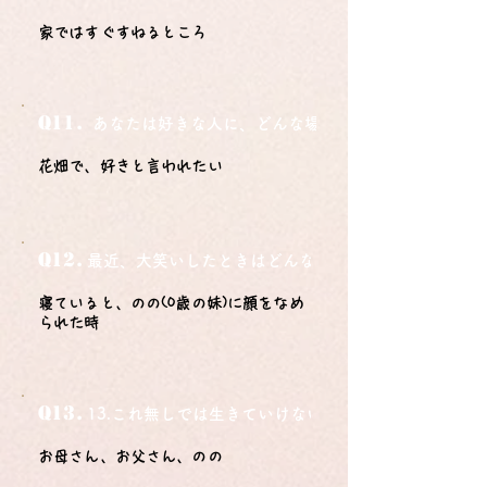
家ではすぐすねるところ
Q11.
あなたは好きな人に、どんな場所でどうやって告白さ
花畑で、好きと言われたい
Q12.
最近、大笑いしたときはどんな時？
寝ていると、のの(0歳の妹)に顔をなめ
られた時
Q13.
13.これ無しでは生きていけないモノ3つは？
お母さん、お父さん、のの