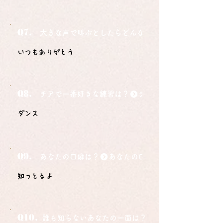
Q7.
大きな声で叫ぶとしたらどんな言葉ですか？
いつもありがとう
Q8.
チアで一番好きな練習は？
ダンス
Q9.
あなたの口癖は？
知っとるよ
Q10.
誰も知らないあなたの一面は？