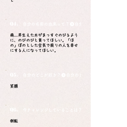
と
Q4.
自分の名前の由来って？
萌…芽生えた木がまっすぐのびるよう
に、のびのびと育ってほしい。「ほ
の」ぼのとした空気で周りの人を幸せ
にする人になってほしい。
Q5.
自分のどこが好き？
笑顔
Q6.
今チャレンジしていることは？
側転