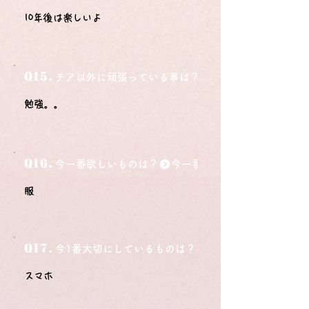
10年後は楽しいよ
Q15.
チア以外に頑張っている事は？
勉強。。
Q16.
今一番欲しいものは？
服
Q17.
今1番大切にしているものは？
スマホ