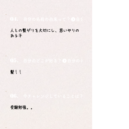
Q4.
自分の名前の由来って？
人との繋がりを大切にし、思いやりの
ある子
Q5.
自分のどこが好き？
髪！！
Q6.
今チャレンジしていることは？
受験勉強。。