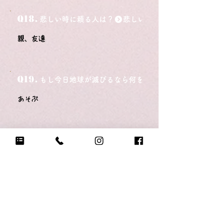
Q18.
悲しい時に頼る人は？
親、友達
Q19.
もし今日地球が滅びるなら何をする？
あそぶ
Q20.
自分のテンションが上がる写真