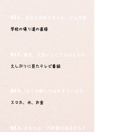
Q11.
あなたは好きな人に、どんな場所でどうやって告白さ
学校の帰り道の直接
Q12.
最近、大笑いしたときはどんな時？
久しぶりに見たテレビ番組
Q13.
13.これ無しでは生きていけないモノ3つは？
スマホ、水、お金
Q14.
あなたは、10年後の未来からやってきました。今の自