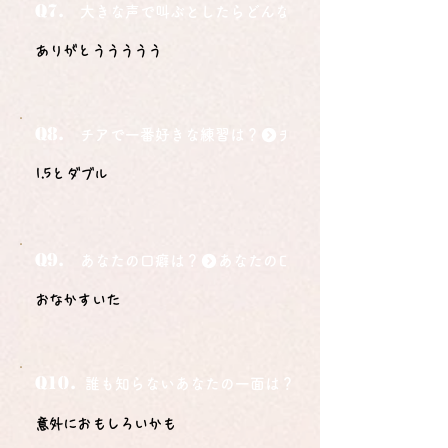
Q7.
大きな声で叫ぶとしたらどんな言葉ですか？
ありがとううううう
Q8.
チアで一番好きな練習は？
1.5とダブル
Q9.
あなたの口癖は？
おなかすいた
Q10.
誰も知らないあなたの一面は？
意外におもしろいかも