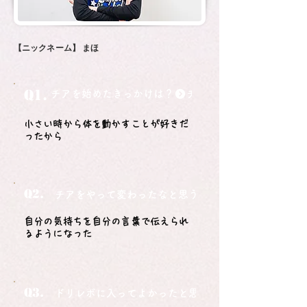
【ニックネーム】
まほ
Q1.
チアを始めたきっかけは？
小さい時から体を動かすことが好きだ
ったから
Q2.
チアをやって変わったなと思うことは？
自分の気持ちを自分の言葉で伝えられ
るようになった
Q3.
ドリレボに入ってよかったと思うことは？