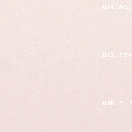
Q14.
あな
Q15.
チア
Q16.
今一