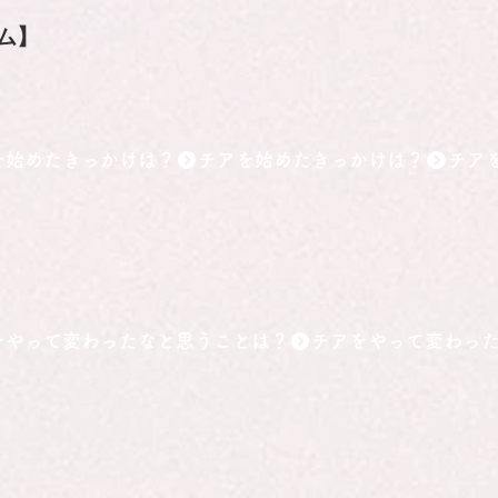
ム】
を始めたきっかけは？
をやって変わったなと思うことは？