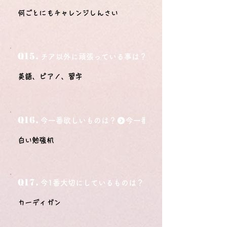
何ごとにもチャレンジしんさい
Q15.
チア以外に頑張っている事は？
英語、ピアノ、習字
Q16.
今一番欲しいものは？
白い勉強机
Q17.
今1番大切にしているものは？
カーディガン