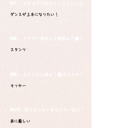
Q7.
大きな声で叫ぶとしたらどんな言葉ですか？
ダンスが上手になりたい！
Q8.
チアで一番好きな練習は？
スタンツ
Q9.
あなたの口癖は？
そっかー
Q10.
誰も知らないあなたの一面は？
弟に厳しい