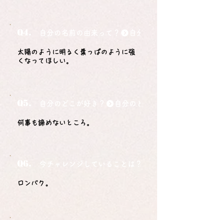
Q4.
自分の名前の由来って？
太陽のように明るく葉っぱのように強
くなってほしい。
Q5.
自分のどこが好き？
何事も諦めないところ。
Q6.
今チャレンジしていることは？
ロンバク。