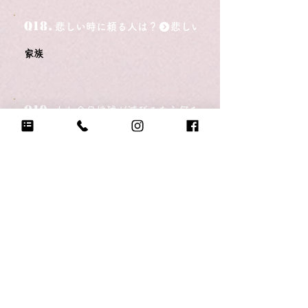
Q18.
悲しい時に頼る人は？
家族
Q19.
もし今日地球が滅びるなら何をする？
好きなことを沢山して寝る
Q20.
自分のテンションが上がる写真