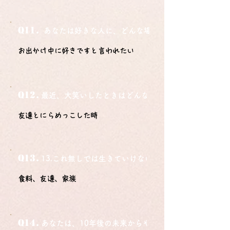
Q11.
あなたは好きな人に、どんな場所でどうやって告白さ
お出かけ中に好きですと言われたい
Q12.
最近、大笑いしたときはどんな時？
友達とにらめっこした時
Q13.
13.これ無しでは生きていけないモノ3つは？
食料、友達、家族
Q14.
あなたは、10年後の未来からやってきました。今の自