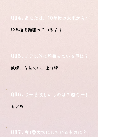
Q14.
あなたは、10年後の未来からやってきました。今の自
10年後も頑張っているよ！
Q15.
チア以外に頑張っている事は？
鉄棒、うんてい、上り棒
Q16.
今一番欲しいものは？
カメラ
Q17.
今1番大切にしているものは？