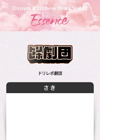
Dream Rainbow Festa Vol.12
ドリレボ劇団
さき