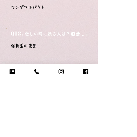
ワンダフルパクト
Q18.
悲しい時に頼る人は？
保育園の先生
Q19.
もし今日地球が滅びるなら何をする？
お菓子をいっぱい食べる
Q20.
自分のテンションが上がる写真