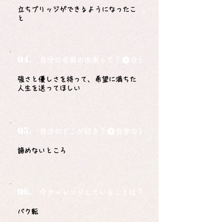
立ちブリッジができるようになったこ
と
Q4.
自分の名前の由来って？
強さと優しさを持って、希望に満ちた
人生を送ってほしい
Q5.
自分のどこが好き？
諦めないところ
Q6.
今チャレンジしていることは？
バク転