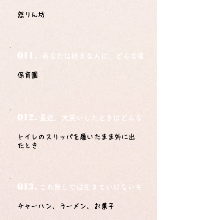
怒りん坊
Q11.
あなたは好きな人に、どんな場所でどうやって告白さ
保育園
Q12.
最近、大笑いしたときはどんな時？
トイレのスリッパを履いたまま外に出
たとき
Q13.
これ無しでは生きていけないモノ3つは？
チャーハン、ラーメン、お菓子