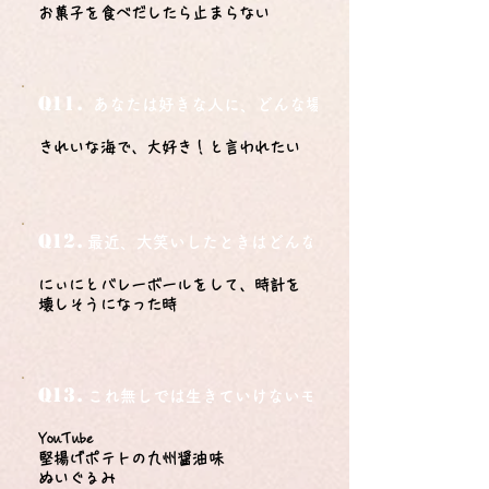
お菓子を食べだしたら止まらない
Q11.
あなたは好きな人に、どんな場所でどうやって告白さ
きれいな海で、大好き！と言われたい
Q12.
最近、大笑いしたときはどんな時？
にぃにとバレーボールをして、時計を
壊しそうになった時
Q13.
これ無しでは生きていけないモノ3つは？
YouTube
堅揚げポテトの九州醤油味
ぬいぐるみ