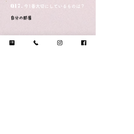
Q17.
今1番大切にしているものは？
自分の部屋
Q18.
悲しい時に頼る人は？
ママ
Q19.
もし今日地球が滅びるなら何をする？
盛大にゴロゴロする
Q20.
自分のテンションが上がる写真