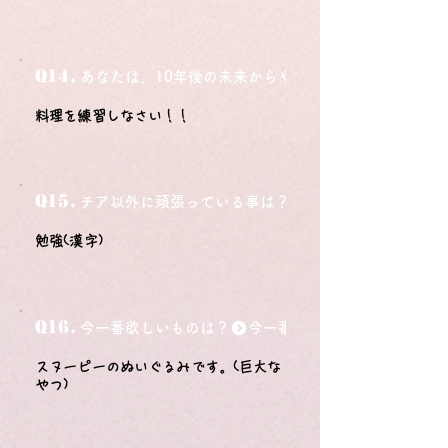
Q14.
あなたは、10年後の未来からやってきました。今の自
料理を練習しなさい！！
Q15.
チア以外に頑張っている事は？
勉強(漢字)
Q16.
今一番欲しいものは？
スヌーピーのぬいぐるみです。(巨大な
やつ)