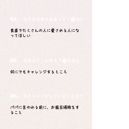
Q4.
自分の名前の由来って？
素直でたくさんの人に愛される人にな
ってほしい
Q5.
自分のどこが好き？
何にでもチャレンジするところ
Q6.
今チャレンジしていることは？
パパに言われる前に、お風呂掃除をす
ること