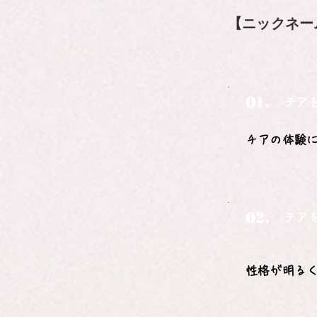
【ニックネー
Q1.
チア
チアの体験
Q2.
チア
性格が明る