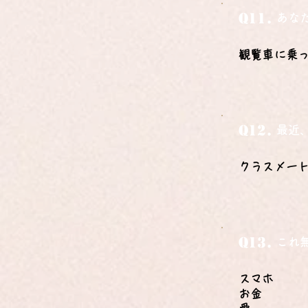
Q11.
あな
観覧車に乗
Q12.
最近
クラスメー
Q13.
これ
スマホ
お金