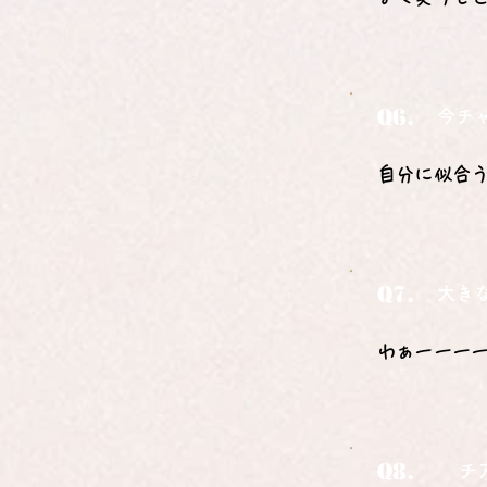
Q6.
今チ
自分に似合
Q7.
大き
わぁーーー
Q8.
チ