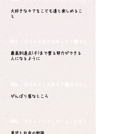
大好きなチアをこども達と楽しめるこ
と
Q4.
自分の名前の由来って？
最高到達点(千)まで登る努力ができる
人になるように
Q5.
自分のどこが好き？
がんばり屋なところ
Q6.
今チャレンジしていることは？
育児とお金の勉強