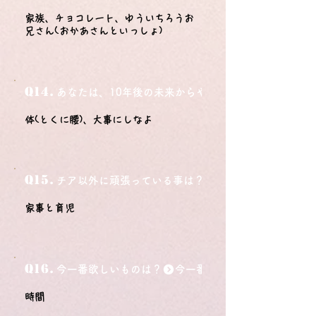
家族、チョコレート、ゆういちろうお
兄さん(おかあさんといっしょ)
Q14.
あなたは、10年後の未来からやってきました。今の自
体(とくに腰)、大事にしなよ
Q15.
チア以外に頑張っている事は？
家事と育児
Q16.
今一番欲しいものは？
時間