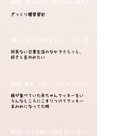
Q10.
誰も知らないあなたの一面は？
ぎっくり腰常習犯
Q11.
あなたは好きな人に、どんな場所でどうやって告白さ
何気ない日常生活のなかでさらっと、
好きと言われたい
Q12.
最近、大笑いしたときはどんな時？
娘が食べていた赤ちゃんクッキーをい
ろんなところにこすりつけてクッキー
まみれになってた時
Q13.
13.これ無しでは生きていけないモノ3つは？