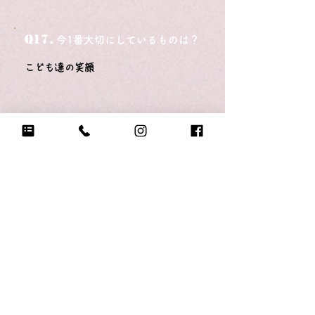
Q17.
今1番大切にしているものは？
こども達の笑顔
Q18.
悲しい時に頼る人は？
夫
Q19.
もし今日地球が滅びるなら何をする？
こども達とギュー！ちゅー！
Q20.
自分のテンションが上がる写真