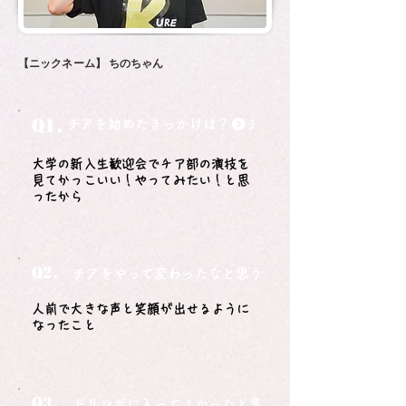
【ニックネーム】
ちのちゃん
Q1.
チアを始めたきっかけは？
大学の新入生歓迎会でチア部の演技を
見てかっこいい！やってみたい！と思
ったから
Q2.
チアをやって変わったなと思うことは？
人前で大きな声と笑顔が出せるように
なったこと
Q3.
ドリレボに入ってよかったと思うことは？