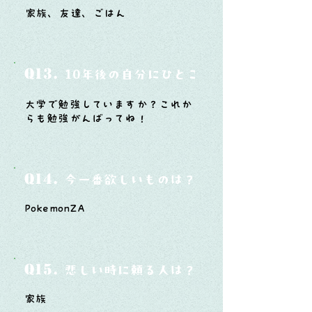
家族、友達、ごはん
Q13.
10年後の自分にひとこと言ってあげたい
大学で勉強していますか？これか
らも勉強がんばってね！
Q14.
今一番欲しいものは？
PokemonZA
Q15.
悲しい時に頼る人は？
家族