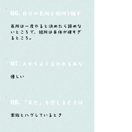
Q6.
自分の長所と短所1個ずつ
長所は一度やると決めたら諦めな
いところで、短所は身体が硬すぎ
るところ。
Q7.
人からよく言われるあなたの性格は？
優しい
Q8.
「幸せ」を感じるときはどんな時？
家族とハグしているとき