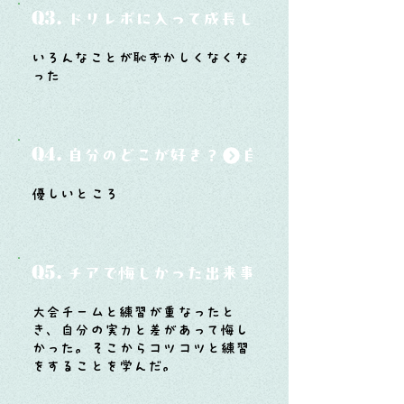
Q3.
ドリレボに入って成長したと思うことは？
いろんなことが恥ずかしくなくな
った
Q4.
自分のどこが好き？
優しいところ
Q5.
チアで悔しかった出来事と、そこから学ん
大会チームと練習が重なったと
き、自分の実力と差があって悔し
かった。そこからコツコツと練習
をすることを学んだ。