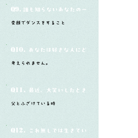
Q9.
誰も知らないあなたの一面は？
変顔でダンスをすること
Q10.
あなたは好きな人にどうやって告白した
考えられません。
Q11.
最近、大笑いしたときはどんな時？
父とふざけている時
Q12.
これ無しでは生きていけないモノ3つは？