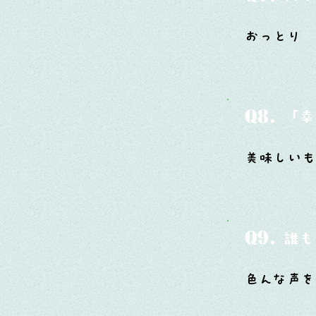
おっとり
Q8.
「幸
美味しい
Q9.
誰も
色んな声を