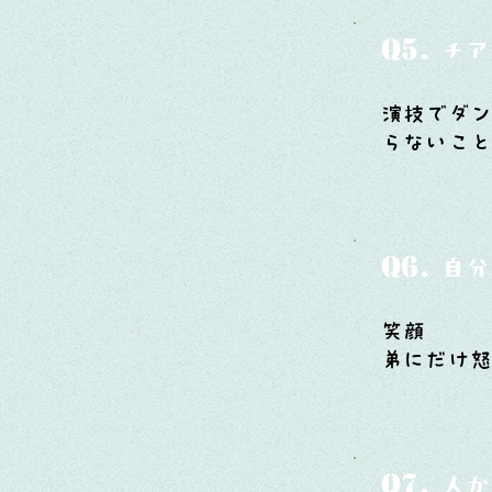
Q5.
チア
演技でダン
らないこ
Q6.
自分
笑顔
弟にだけ
Q7.
人か