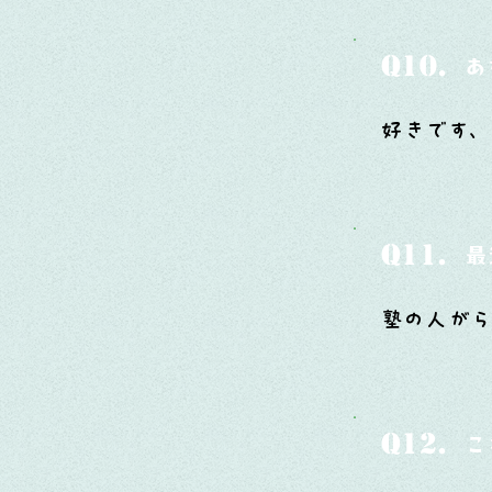
Q10.
あ
好きです、
Q11.
最
塾の人がら
Q12.
こ