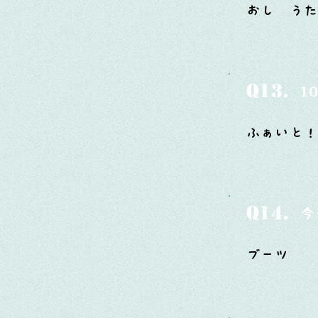
おし う
Q13.
1
ふぁいと！
Q14.
今
ブーツ