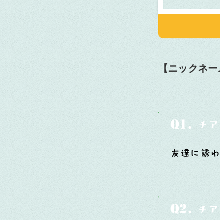
【ニックネー
Q1.
チア
友達に誘
Q2.
チア