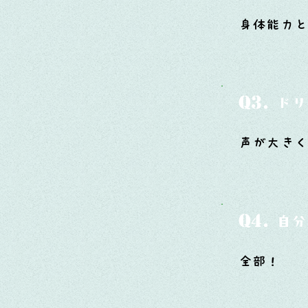
身体能力
Q3.
ドリ
声が大き
Q4.
自分
全部！