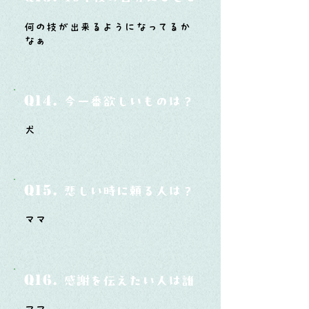
何の技が出来るようになってるか
なぁ
Q14.
今一番欲しいものは？
犬
Q15.
悲しい時に頼る人は？
ママ
Q16.
感謝を伝えたい人は誰？そしてどんな言