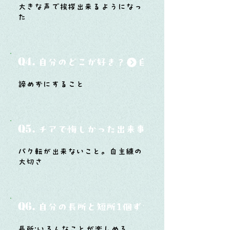
大きな声で挨拶出来るようになっ
た
Q4.
自分のどこが好き？
諦めずにすること
Q5.
チアで悔しかった出来事と、そこから学ん
バク転が出来ないこと。自主練の
大切さ
Q6.
自分の長所と短所1個ずつ
長所:いろんなことが楽しめる