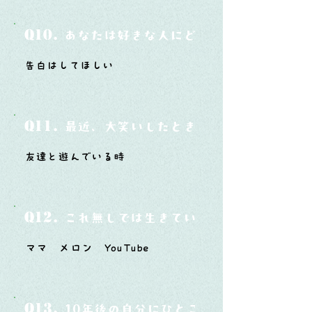
Q10.
あなたは好きな人にどうやって告白した
告白はしてほしい
Q11.
最近、大笑いしたときはどんな時？
友達と遊んでいる時
Q12.
これ無しでは生きていけないモノ3つは？
ママ メロン YouTube
Q13.
10年後の自分にひとこと言ってあげたい