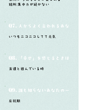
短所:集中力が続かない
Q7.
人からよく言われるあなたの性格は？
いつもニコニコしてて元気
Q8.
「幸せ」を感じるときはどんな時？
友達と遊んでいる時
Q9.
誰も知らないあなたの一面は？
反抗期