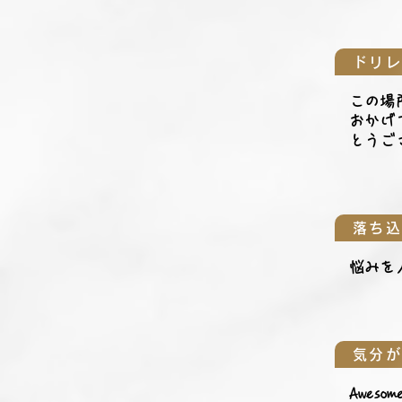
ドリ
この場
おかげ
とうご
落ち
悩みを
気分
Awesome