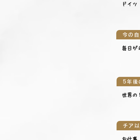
ドイツ
今の自
毎日が
5年後
世界の
チア
お仕事