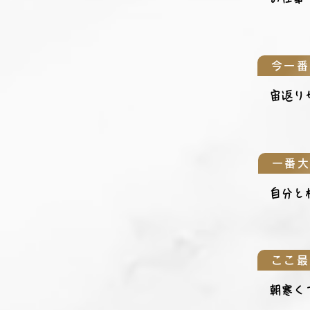
今一番
宙返り
一番
自分と
ここ最
朝寒く