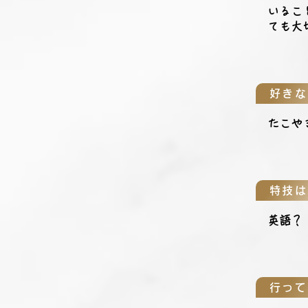
いるこ
ても大
好きな
たこや
特技は
英語？
行って