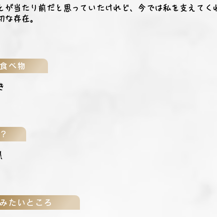
とが当たり前だと思っていたけれど、今では私を支えてく
切な存在。
食べ物
き
？
！
みたいところ