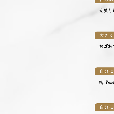
元気！
大きく
おばあ
自分に
My Power
自分に