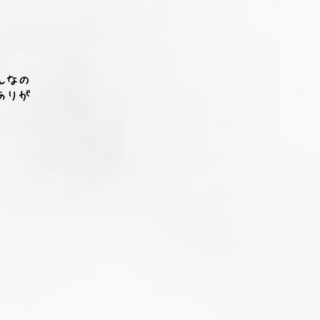
んなの
ありが