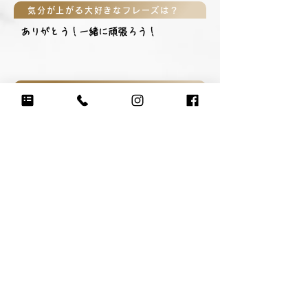
気分が上がる大好きなフレーズは？
ありがとう！一緒に頑張ろう！
親御さんから見たあなたは？
真面目で責任感の強い子。みんなにも優
しいけど、ちょっと自分にも甘いところ
もあるかな。チアを通じてたくさん成長
して下さい！パパもママも応援していま
す！！
先生・コーチから見たあなたは？
初めてやることや、苦手なことにも笑顔
を絶やさずがんばるのぞみ。こちらまで
笑顔になるよ！バク転もがんばってる
ね！