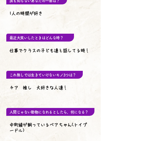
誰も知らないあなたの一面は？
1人の時間が好き
最近大笑いしたときはどんな時？
仕事でクラスの子ども達と話してる時！
これ無しでは生きていけないモノ3つは？
チア 推し 大好きな人達！
人間じゃない動物になれるとしたら、何になる？
中町綾が飼っているベアちゃん(トイプ
ードル)