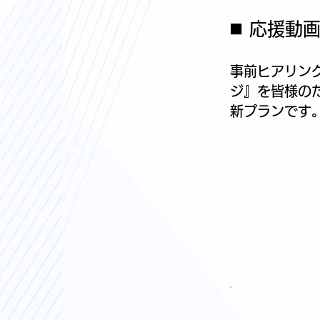
◼️ 応援動
事前ヒアリン
ジ』を皆様の
新プランです