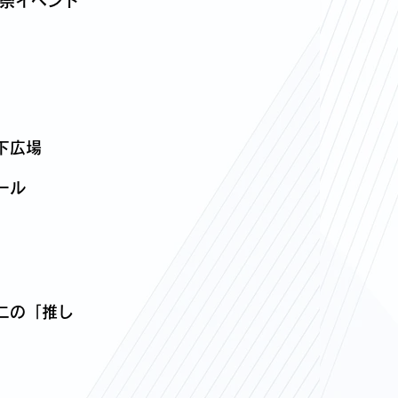
夜祭イベント
下広場
ール
二の「推し