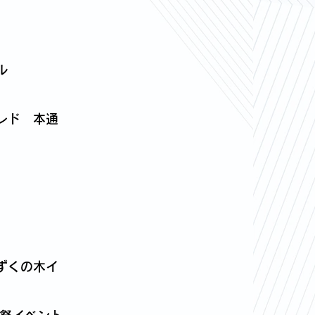
ル
レド 本通
ずくの木イ