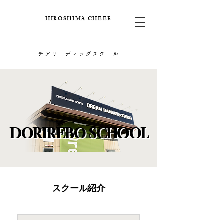
HIROSHIMA CHEER​
チアリーディングスクール
DORIREBO SCHOOL
DORIREBO SCHOOL
​スクール紹介​