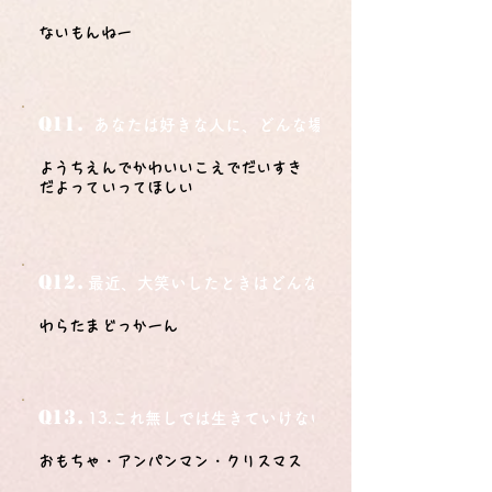
ないもんねー
Q11.
あなたは好きな人に、どんな場所でどうやって告白さ
ようちえんでかわいいこえでだいすき
だよっていってほしい
Q12.
最近、大笑いしたときはどんな時？
わらたまどっかーん
Q13.
13.これ無しでは生きていけないモノ3つは？
おもちゃ・アンパンマン・クリスマス