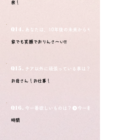
楽！
Q14.
あなたは、10年後の未来からやってきました。今の自
家でも笑顔でおりんさ～い‼
Q15.
チア以外に頑張っている事は？
お母さん！お仕事！
Q16.
今一番欲しいものは？
時間