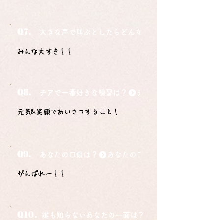
Q7.
大きな声で叫ぶとしたらどんな言葉ですか？
みんな大すき！！
Q8.
チアで一番好きな練習は？
元気&笑顔であいさつすること！
Q9.
あなたの口癖は？
がんばれー！！
Q10.
誰も知らないあなたの一面は？