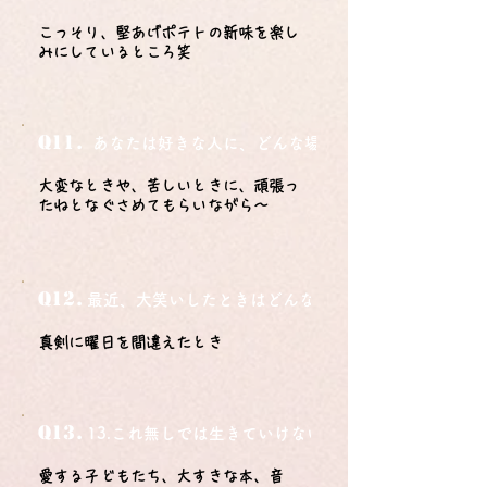
こっそり、堅あげポテトの新味を楽し
みにしているところ笑
Q11.
あなたは好きな人に、どんな場所でどうやって告白さ
大変なときや、苦しいときに、頑張っ
たねとなぐさめてもらいながら～
Q12.
最近、大笑いしたときはどんな時？
真剣に曜日を間違えたとき
Q13.
13.これ無しでは生きていけないモノ3つは？
愛する子どもたち、大すきな本、音