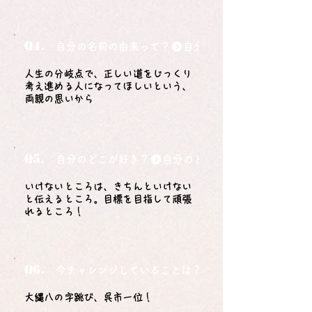
Q4.
自分の名前の由来って？
人生の分岐点で、正しい道をじっくり
考え進める人になってほしいという、
両親の思いから
Q5.
自分のどこが好き？
いけないところは、きちんといけない
と伝えるところ。目標を目指して頑張
れるところ！
Q6.
今チャレンジしていることは？
大縄八の字跳び、呉市一位！