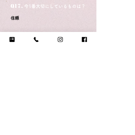
Q17.
今1番大切にしているものは？
信頼
Q18.
悲しい時に頼る人は？
子どもたち、家族
Q19.
もし今日地球が滅びるなら何をする？
子どもたちとぎゅー❤️
Q20.
自分のテンションが上がる写真