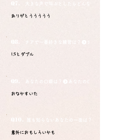
Q7.
大きな声で叫ぶとしたらどんな言葉ですか？
ありがとううううう
Q8.
チアで一番好きな練習は？
1.5とダブル
Q9.
あなたの口癖は？
おなかすいた
Q10.
誰も知らないあなたの一面は？
意外におもしろいかも