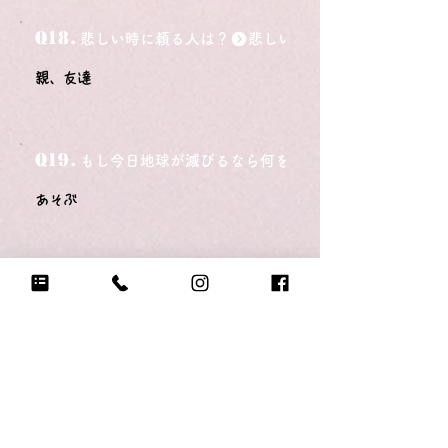
Q18.
悲しい時に頼る人は？
親、友達
Q19.
もし今日地球が滅びるなら何をする？
あそぶ
Q20.
自分のテンションが上がる写真