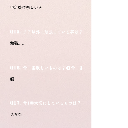
10年後は楽しいよ
Q15.
チア以外に頑張っている事は？
勉強。。
Q16.
今一番欲しいものは？
服
Q17.
今1番大切にしているものは？
スマホ