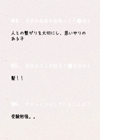
Q4.
自分の名前の由来って？
人との繋がりを大切にし、思いやりの
ある子
Q5.
自分のどこが好き？
髪！！
Q6.
今チャレンジしていることは？
受験勉強。。