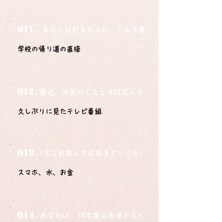
Q11.
あなたは好きな人に、どんな場所でどうやって告白さ
学校の帰り道の直接
Q12.
最近、大笑いしたときはどんな時？
久しぶりに見たテレビ番組
Q13.
13.これ無しでは生きていけないモノ3つは？
スマホ、水、お金
Q14.
あなたは、10年後の未来からやってきました。今の自