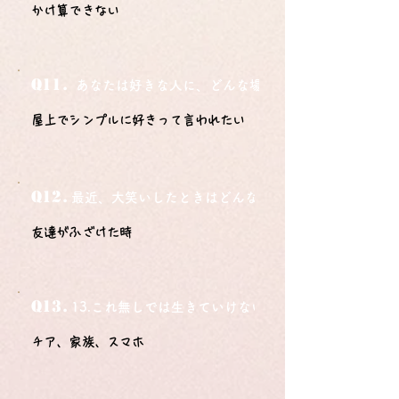
かけ算できない
Q11.
あなたは好きな人に、どんな場所でどうやって告白さ
屋上でシンプルに好きって言われたい
Q12.
最近、大笑いしたときはどんな時？
友達がふざけた時
Q13.
13.これ無しでは生きていけないモノ3つは？
チア、家族、スマホ