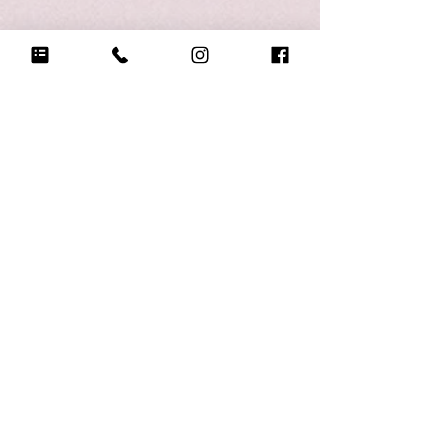
Q18.
悲しい時に頼る人は？
まどか
Q19.
もし今日地球が滅びるなら何をする？
チアをしまくる
Q20.
自分のテンションが上がる写真