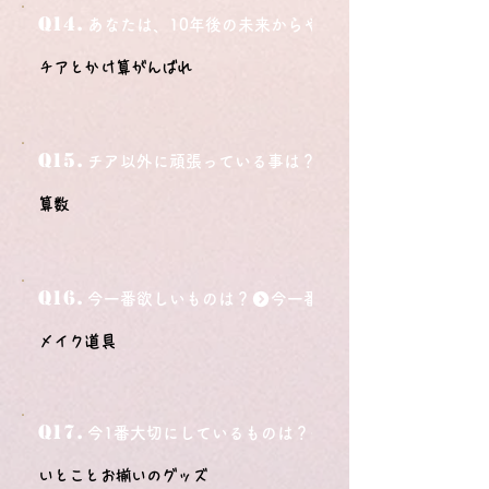
Q14.
あなたは、10年後の未来からやってきました。今の自
チアとかけ算がんばれ
Q15.
チア以外に頑張っている事は？
算数
Q16.
今一番欲しいものは？
メイク道具
Q17.
今1番大切にしているものは？
いとことお揃いのグッズ