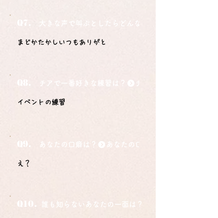
Q7.
大きな声で叫ぶとしたらどんな言葉ですか？
まどかたかしいつもありがと
Q8.
チアで一番好きな練習は？
イベントの練習
Q9.
あなたの口癖は？
え？
Q10.
誰も知らないあなたの一面は？