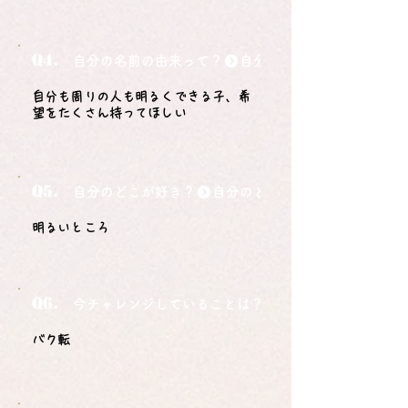
Q4.
自分の名前の由来って？
自分も周りの人も明るくできる子、希
望をたくさん持ってほしい
Q5.
自分のどこが好き？
明るいところ
Q6.
今チャレンジしていることは？
バク転