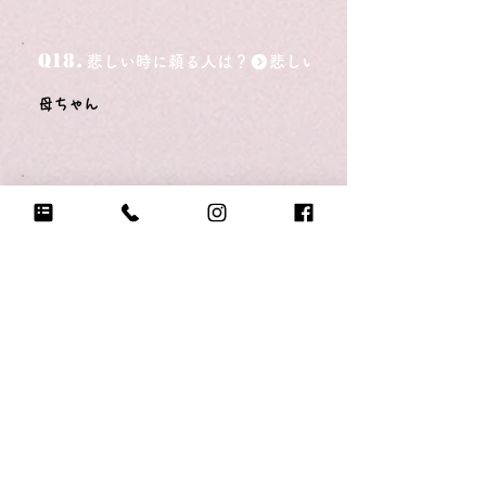
Q18.
悲しい時に頼る人は？
母ちゃん
Q19.
もし今日地球が滅びるなら何をする？
地球が滅びないようにする！
Q20.
自分のテンションが上がる写真