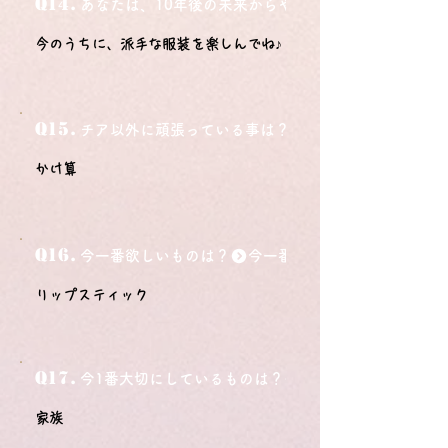
Q14.
あなたは、10年後の未来からやってきました。今の自
今のうちに、派手な服装を楽しんでね♪
Q15.
チア以外に頑張っている事は？
かけ算
Q16.
今一番欲しいものは？
リップスティック
Q17.
今1番大切にしているものは？
家族