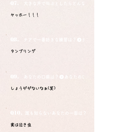
Q7.
大きな声で叫ぶとしたらどんな言葉ですか？
ヤッホー！！！
Q8.
チアで一番好きな練習は？
タンブリング
Q9.
あなたの口癖は？
しょうががないなぁ(笑)
Q10.
誰も知らないあなたの一面は？
実は泣き虫