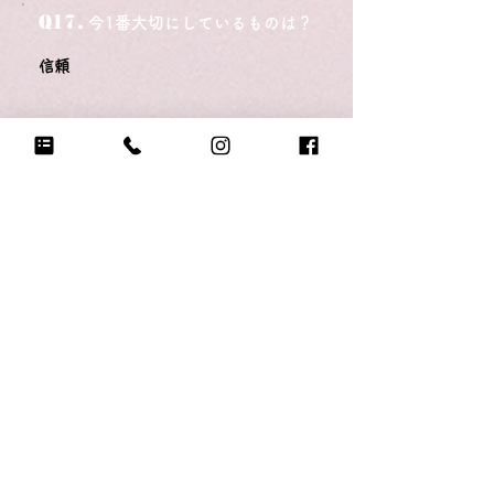
Q17.
今1番大切にしているものは？
信頼
Q18.
悲しい時に頼る人は？
子どもたち、家族
Q19.
もし今日地球が滅びるなら何をする？
子どもたちとぎゅー❤️
Q20.
自分のテンションが上がる写真