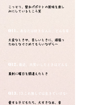
こっそり、堅あげポテトの新味を楽し
みにしているところ笑
Q11.
あなたは好きな人に、どんな場所でどうやって告白さ
大変なときや、苦しいときに、頑張っ
たねとなぐさめてもらいながら～
Q12.
最近、大笑いしたときはどんな時？
真剣に曜日を間違えたとき
Q13.
13.これ無しでは生きていけないモノ3つは？
愛する子どもたち、大すきな本、音