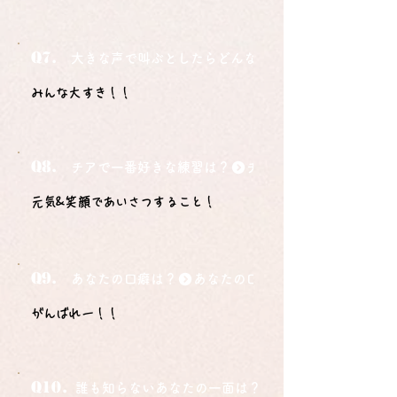
Q7.
大きな声で叫ぶとしたらどんな言葉ですか？
みんな大すき！！
Q8.
チアで一番好きな練習は？
元気&笑顔であいさつすること！
Q9.
あなたの口癖は？
がんばれー！！
Q10.
誰も知らないあなたの一面は？