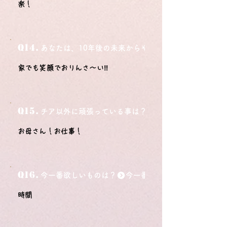
楽！
Q14.
あなたは、10年後の未来からやってきました。今の自
家でも笑顔でおりんさ～い‼
Q15.
チア以外に頑張っている事は？
お母さん！お仕事！
Q16.
今一番欲しいものは？
時間