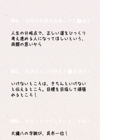
Q4.
自分の名前の由来って？
人生の分岐点で、正しい道をじっくり
考え進める人になってほしいという、
両親の思いから
Q5.
自分のどこが好き？
いけないところは、きちんといけない
と伝えるところ。目標を目指して頑張
れるところ！
Q6.
今チャレンジしていることは？
大縄八の字跳び、呉市一位！