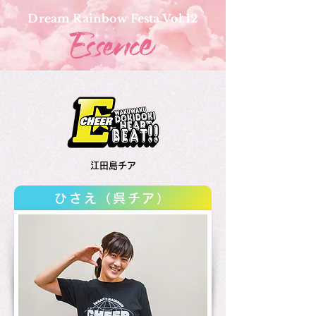
Dream Rainbow Festa Vol.12
江田島チア
ひさえ（呉チア）