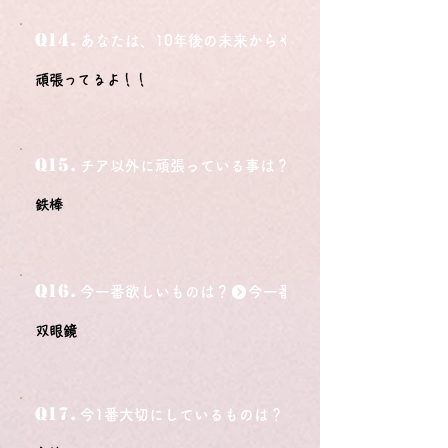
Q14.
あなたは、10年後の未来からやってきました。今の自
頑張ってるよ！！
Q15.
チア以外に頑張っている事は？
鉄棒
Q16.
今一番欲しいものは？
双眼鏡
Q17.
今1番大切にしているものは？