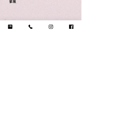
家族
Q18.
悲しい時に頼る人は？
家族
Q19.
もし今日地球が滅びるなら何をする？
チア
Q20.
自分のテンションが上がる写真