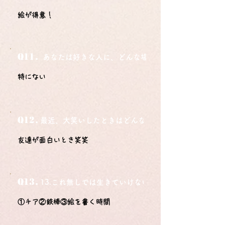
絵が得意！
Q11.
あなたは好きな人に、どんな場所でどうやって告白さ
特にない
Q12.
最近、大笑いしたときはどんな時？
友達が面白いとき笑笑
Q13.
13.これ無しでは生きていけないモノ3つは？
①チア②鉄棒③絵を書く時間