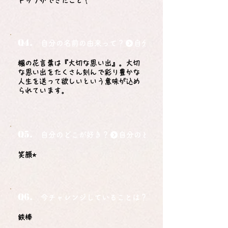
トップができたこと！
Q4.
自分の名前の由来って？
楓の花言葉は『大切な思い出』。大切
な思い出をたくさん刻んで彩り豊かな
人生を送って欲しいという意味が込め
られています。
Q5.
自分のどこが好き？
笑顔⭐︎
Q6.
今チャレンジしていることは？
鉄棒