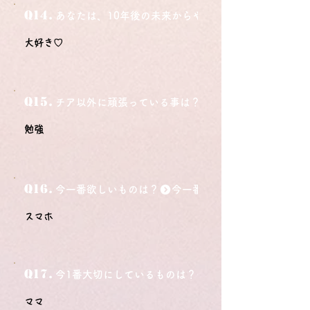
Q14.
あなたは、10年後の未来からやってきました。今の自
大好き♡
Q15.
チア以外に頑張っている事は？
勉強
Q16.
今一番欲しいものは？
スマホ
Q17.
今1番大切にしているものは？
ママ