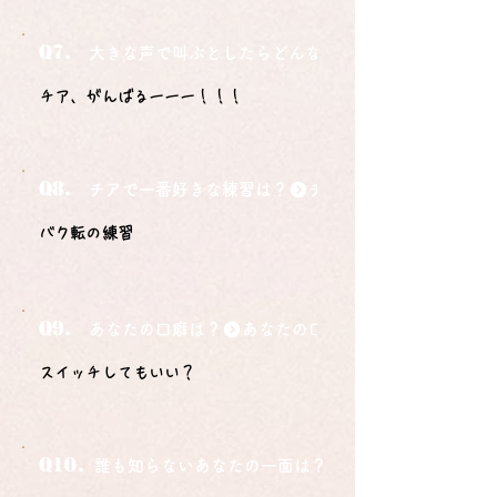
Q7.
大きな声で叫ぶとしたらどんな言葉ですか？
チア、がんばるーーー！！！
Q8.
チアで一番好きな練習は？
バク転の練習
Q9.
あなたの口癖は？
スイッチしてもいい？
Q10.
誰も知らないあなたの一面は？