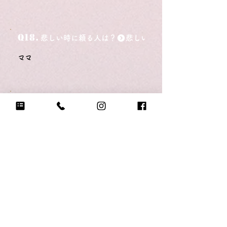
Q18.
悲しい時に頼る人は？
ママ
Q19.
もし今日地球が滅びるなら何をする？
ママとぎゅっとする
Q20.
自分のテンションが上がる写真