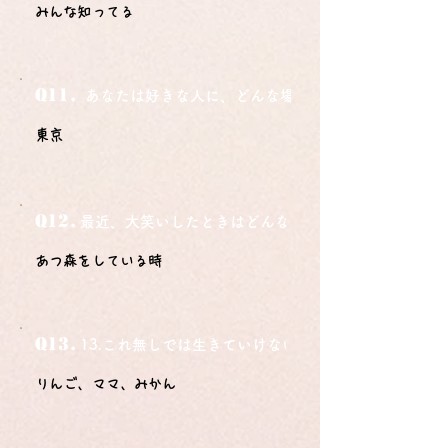
みんな知ってる
Q11.
あなたは好きな人に、どんな場所でどうやって告白さ
東京
Q12.
最近、大笑いしたときはどんな時？
あつ森をしている時
Q13.
13.これ無しでは生きていけないモノ3つは？
りんご、ママ、みかん