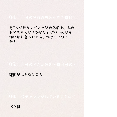
Q4.
自分の名前の由来って？
兄2人が明るいイメージの名前で、上の
お兄ちゃんが「ひかり」がいいんじゃ
ないかと言ったから、ひかりになっ
た！
Q5.
自分のどこが好き？
運動が上手なところ
Q6.
今チャレンジしていることは？
バク転