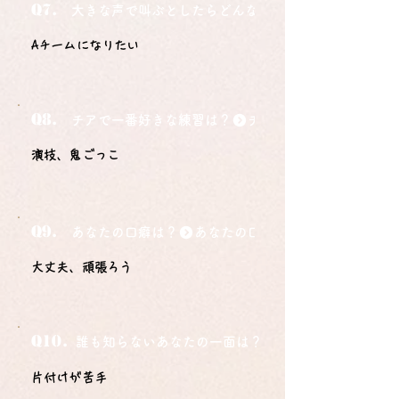
Q7.
大きな声で叫ぶとしたらどんな言葉ですか？
Aチームになりたい
Q8.
チアで一番好きな練習は？
演技、鬼ごっこ
Q9.
あなたの口癖は？
大丈夫、頑張ろう
Q10.
誰も知らないあなたの一面は？
片付けが苦手