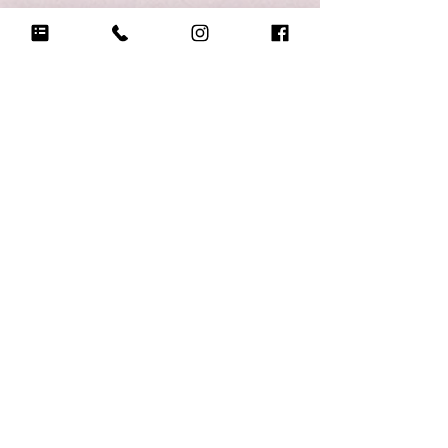
Q18.
悲しい時に頼る人は？
母さん
Q19.
もし今日地球が滅びるなら何をする？
学校休んで全財産で楽しむ
Q20.
自分のテンションが上がる写真