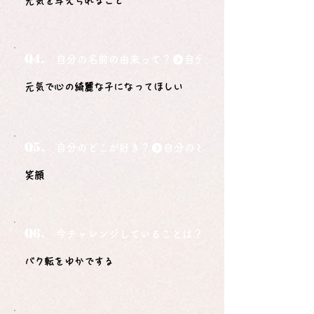
元気を与えられること
Q4.
自分の名前の由来って？
元気で心の綺麗な子になってほしい
Q5.
自分のどこが好き？
笑顔
Q6.
今チャレンジしていることは？
バク転をゆかでする