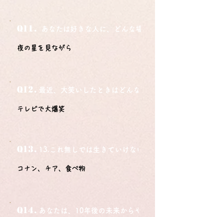
Q11.
あなたは好きな人に、どんな場所でどうやって告白さ
夜の星を見ながら
Q12.
最近、大笑いしたときはどんな時？
テレビで大爆笑
Q13.
13.これ無しでは生きていけないモノ3つは？
コナン、チア、食べ物
Q14.
あなたは、10年後の未来からやってきました。今の自