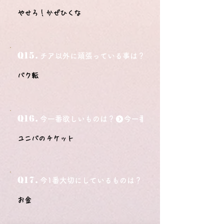
やせろ！かぜひくな
Q15.
チア以外に頑張っている事は？
バク転
Q16.
今一番欲しいものは？
ユニバのチケット
Q17.
今1番大切にしているものは？
お金