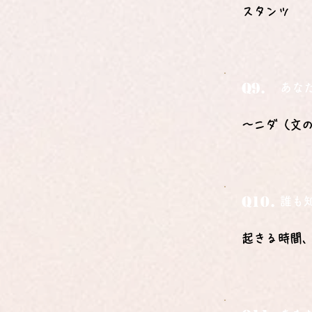
スタンツ
Q9.
あな
〜ニダ（文
Q10.
誰も
起きる時間