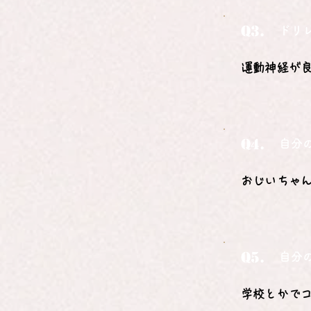
Q3.
ドリ
運動神経が
Q4.
自分
おじいちゃ
Q5.
自分
学校とかで