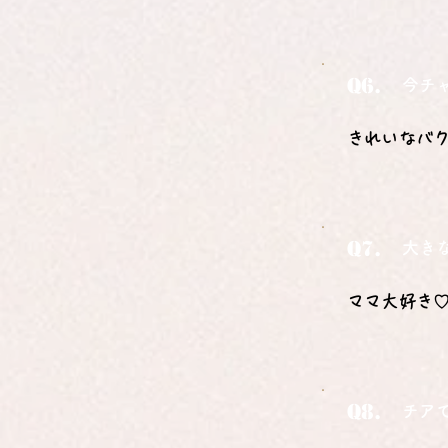
Q6.
今チ
きれいなバ
Q7.
大き
ママ大好き
Q8.
チア