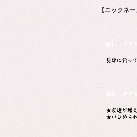
【ニックネー
Q1.
チア
見学に行っ
Q2.
チア
★友達が増
★いじめら