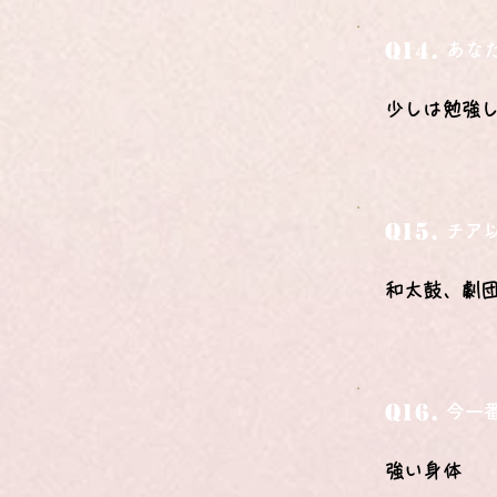
Q14.
あな
少しは勉強
Q15.
チア
和太鼓、劇
Q16.
今一
強い身体