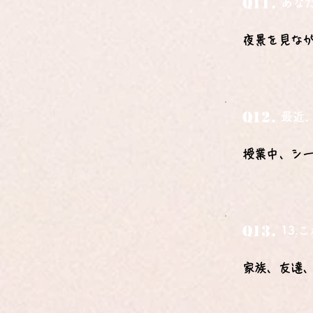
Q11.
あな
夜景を見な
Q12.
最近
授業中、シ
Q13.
13
家族、友達