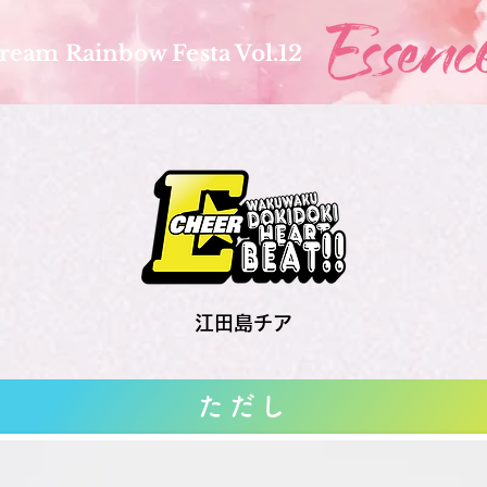
ream Rainbow Festa Vol.12
江田島チア
ただし