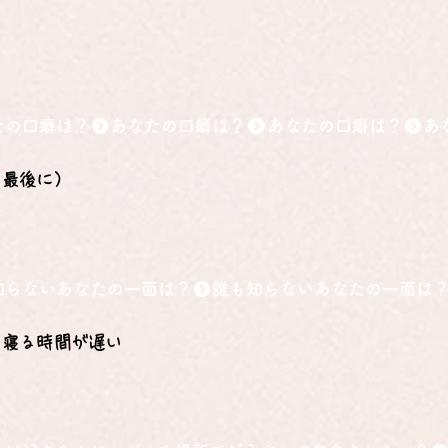
たの口癖は？
の最後に）
知らないあなたの一面は？
、寝る時間が遅い