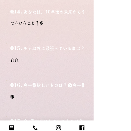
Q14.
あなたは、10年後の未来からやってきました。今の自
どういうこと？笑
Q15.
チア以外に頑張っている事は？
九九
Q16.
今一番欲しいものは？
服
Q17.
今1番大切にしているものは？