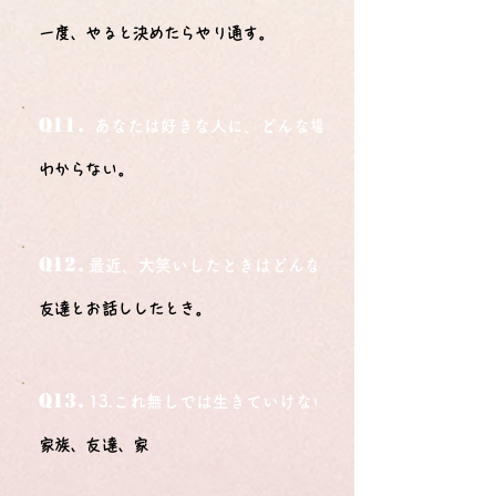
一度、やると決めたらやり通す。
Q11.
あなたは好きな人に、どんな場所でどうやって告白さ
わからない。
Q12.
最近、大笑いしたときはどんな時？
友達とお話ししたとき。
Q13.
13.これ無しでは生きていけないモノ3つは？
家族、友達、家