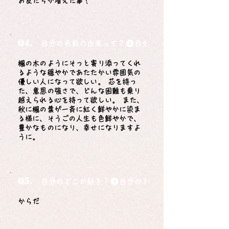
お友だちが増えた事！
Q4.
自分の名前の由来って？
楓の木のようにそっと寄り添ってくれ
るような穏やかであたたかい雰囲気の
優しい人になって欲しい。 芯を持っ
た、意思の強さで、どんな困難も乗り
越えられる心を持って欲しい。 また、
秋に楓の葉が一斉に紅く鮮やかに染ま
る様に、そうごの人生も色鮮やかで、
豊かなものになり、幸せになりますよ
うに。
Q5.
自分のどこが好き？
からだ