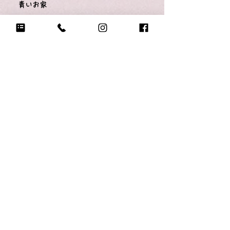
青いお家
Q17.
今1番大切にしているものは？
青い電車のオモチャ
Q18.
悲しい時に頼る人は？
かか
Q19.
もし今日地球が滅びるなら何をする？
お人形で遊ぶ