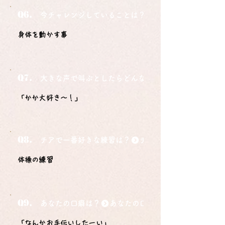
Q6.
今チャレンジしていることは？
身体を動かす事
Q7.
大きな声で叫ぶとしたらどんな言葉ですか？
「かか大好き〜！」
Q8.
チアで一番好きな練習は？
体操の練習
Q9.
あなたの口癖は？
「なんかお手伝いしたーい」