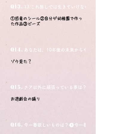
Q13.
13.これ無しでは生きていけないモノ3つは？
①恐竜のシール②自分が幼稚園で作っ
た作品③ビーズ
Q14.
あなたは、10年後の未来からやってきました。今の自
ゾウ見た？
Q15.
チア以外に頑張っている事は？
お遊戯会の踊り
Q16.
今一番欲しいものは？