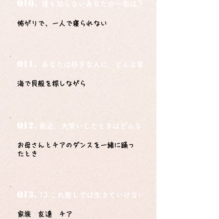
Q10.
誰も知らないあなたの一面は？
怖がりで、一人で寝られない
Q11.
あなたは好きな人に、どんな場所でどうやって告白さ
海で貝殻を探しながら
Q12.
最近、大笑いしたときはどんな時？
お母さんとチアのダンスを一緒に踊っ
たとき
Q13.
13.これ無しでは生きていけないモノ3つは？
家族 友達 チア