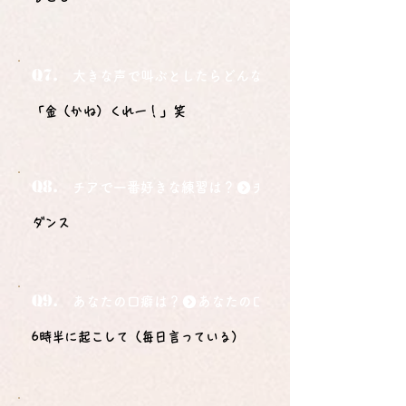
Q7.
大きな声で叫ぶとしたらどんな言葉ですか？
「金（かね）くれー！」笑
Q8.
チアで一番好きな練習は？
ダンス
Q9.
あなたの口癖は？
6時半に起こして（毎日言っている）