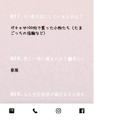
Q17.
今1番大切にしているものは？
ガチャや100均で買った小物たち（たま
ごっちの指輪など）
Q18.
悲しい時に頼る人は？
家族
Q19.
もし今日地球が滅びるなら何をする？
家族と美味しいご飯を食べて、友達と
遊ぶ