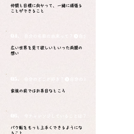
仲間と目標に向かって、一緒に頑張る
ことができること
Q4.
自分の名前の由来って？
広い世界を見て欲しいといった両親の
想い
Q5.
自分のどこが好き？
家族の前ではお茶目なところ
Q6.
今チャレンジしていることは？
バク転をもっと上手くできるようにな
ること