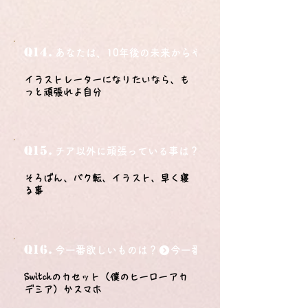
Q14.
あなたは、10年後の未来からやってきました。今の自
イラストレーターになりたいなら、も
っと頑張れよ自分
Q15.
チア以外に頑張っている事は？
そろばん、バク転、イラスト、早く寝
る事
Q16.
今一番欲しいものは？
Switchのカセット（僕のヒーローアカ
デミア）かスマホ