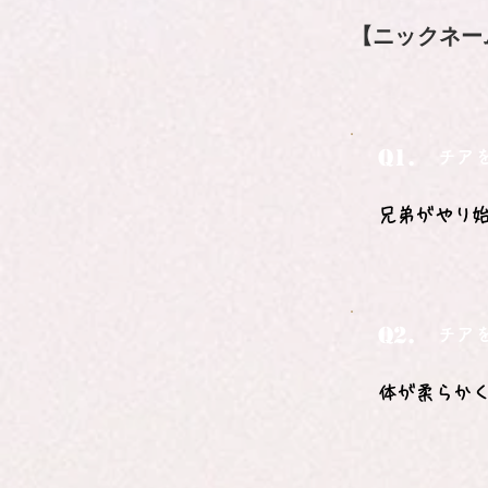
【ニックネー
Q1.
チア
兄弟がやり
Q2.
チア
体が柔らか