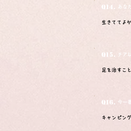
Q14.
あな
生きててよ
Q15.
チア
足を治すこ
Q16.
今一
キャンピン