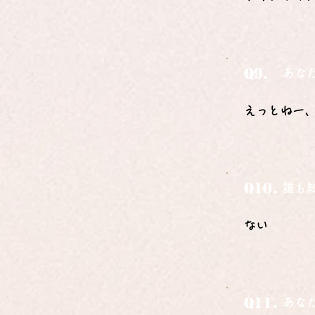
Q9.
あな
えっとねー
Q10.
誰も
ない
Q11.
あな