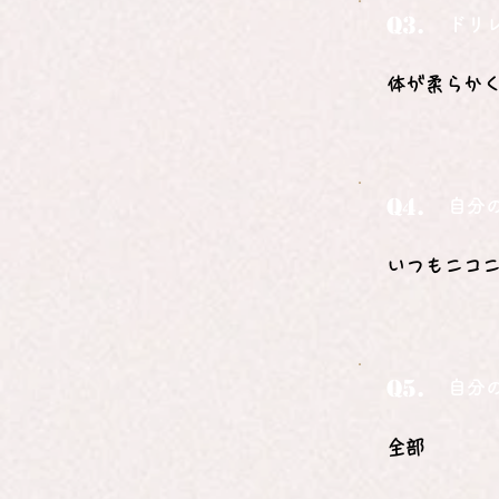
Q3.
ドリ
体が柔らか
Q4.
自分
いつもニコ
Q5.
自分
全部