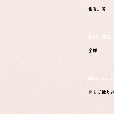
拒否。笑
Q12.
最近
全部
Q13.
13
命とご飯と