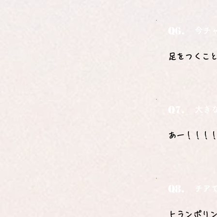
Q6.
今チ
足をつくこと
Q7.
大き
あー！！！
Q8.
チア
トランポリ