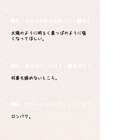
Q4.
自分の名前の由来って？
太陽のように明るく葉っぱのように強
くなってほしい。
Q5.
自分のどこが好き？
何事も諦めないところ。
Q6.
今チャレンジしていることは？
ロンバク。