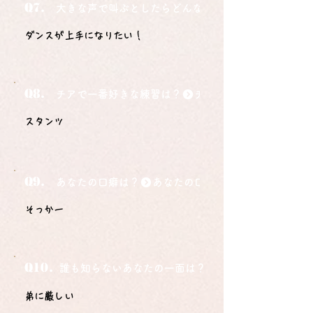
Q7.
大きな声で叫ぶとしたらどんな言葉ですか？
ダンスが上手になりたい！
Q8.
チアで一番好きな練習は？
スタンツ
Q9.
あなたの口癖は？
そっかー
Q10.
誰も知らないあなたの一面は？
弟に厳しい