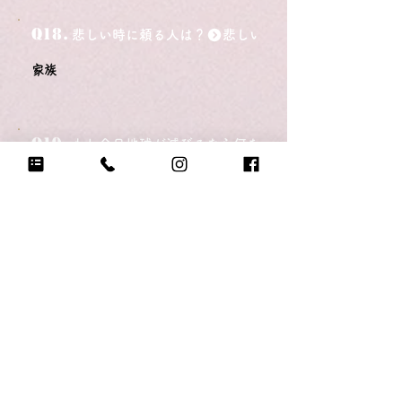
Q18.
悲しい時に頼る人は？
家族
Q19.
もし今日地球が滅びるなら何をする？
好きなことを沢山して寝る
Q20.
自分のテンションが上がる写真