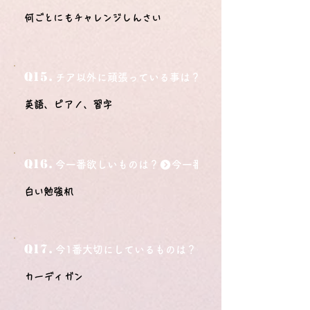
何ごとにもチャレンジしんさい
Q15.
チア以外に頑張っている事は？
英語、ピアノ、習字
Q16.
今一番欲しいものは？
白い勉強机
Q17.
今1番大切にしているものは？
カーディガン