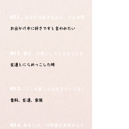
Q11.
あなたは好きな人に、どんな場所でどうやって告白さ
お出かけ中に好きですと言われたい
Q12.
最近、大笑いしたときはどんな時？
友達とにらめっこした時
Q13.
13.これ無しでは生きていけないモノ3つは？
食料、友達、家族
Q14.
あなたは、10年後の未来からやってきました。今の自