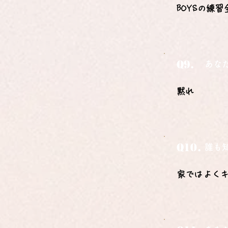
BOYSの練習
Q9.
あな
黙れ
Q10.
誰も
家ではよく