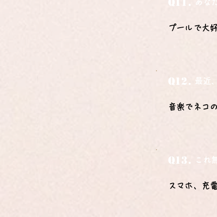
Q11.
あな
プールで大
Q12.
最近
音楽でネコ
Q13.
これ
スマホ、充