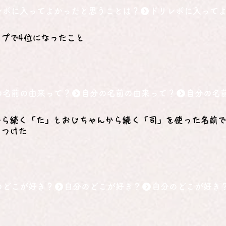
レボに入ってよかったと思うことは？
プで4位になったこと
の名前の由来って？
から続く「た」とおじちゃんから続く「司」を使った名前
てつけた
のどこが好き？