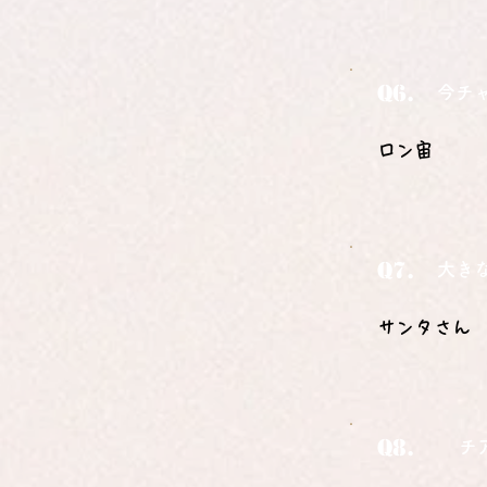
Q6.
今チ
ロン宙
Q7.
大き
サンタさん
Q8.
チ