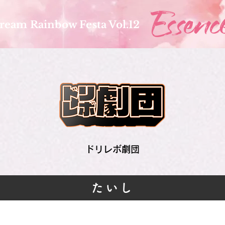
ream Rainbow Festa Vol.12
ドリレボ劇団
たいし