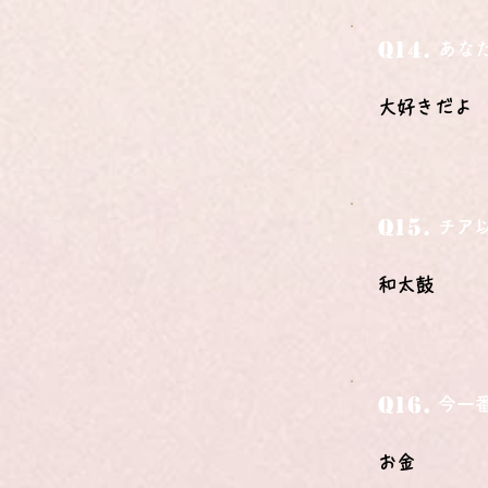
Q14.
あな
大好きだよ
Q15.
チア
和太鼓
Q16.
今一
お金