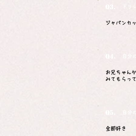
Q3.
ドリ
ジャパンカッ
Q4.
自分
お兄ちゃん
みてもらっ
Q5.
自分
全部好き