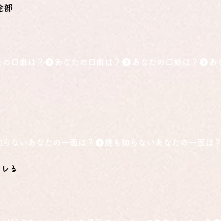
全部
たの口癖は？
知らないあなたの一面は？
キレる