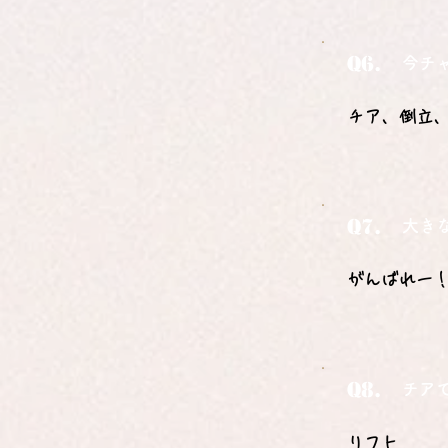
Q6.
今チ
チア、倒立
Q7.
大き
がんばれー
Q8.
チア
リフト