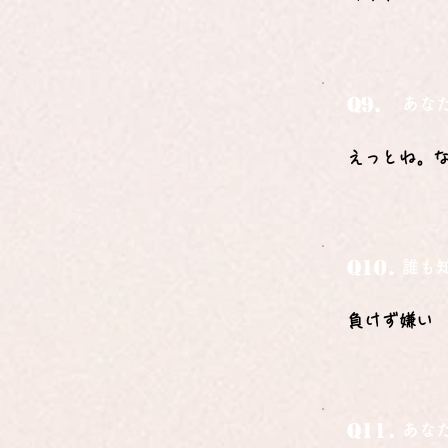
Q9.
あな
えっとね。
Q10.
誰も
負けず嫌い
Q11.
あな