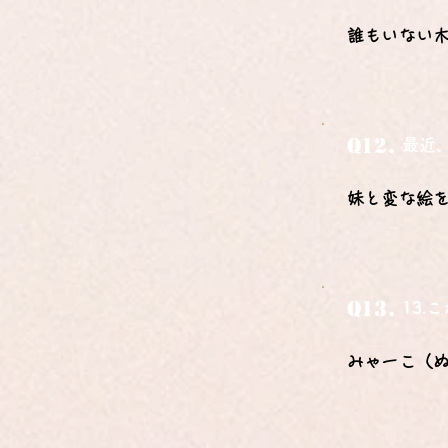
誰もいない
Q12.
最近
妹と変な絵
Q13.
13
みゃーこ（