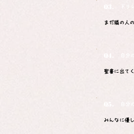
Q3.
ドリ
まだ隣の人
Q4.
自分
聖書に出てくる
Q5.
自分
みんなに優