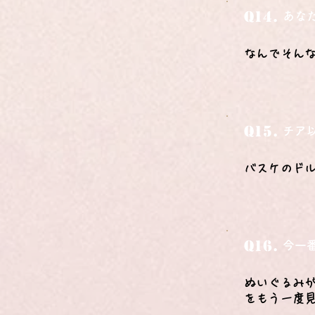
Q14.
あな
なんでそん
Q15.
チア
バスケのド
Q16.
今一
ぬいぐるみ
をもう一度