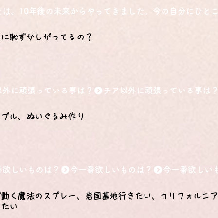
たは、10年後の未来からやってきました。今の自分にひと
なに恥ずかしがってるの？
以外に頑張っている事は？
ルブル、ぬいぐるみ作り
番欲しいものは？
が動く魔法のスプレー、岩国基地行きたい、カリフォルニ
見たい