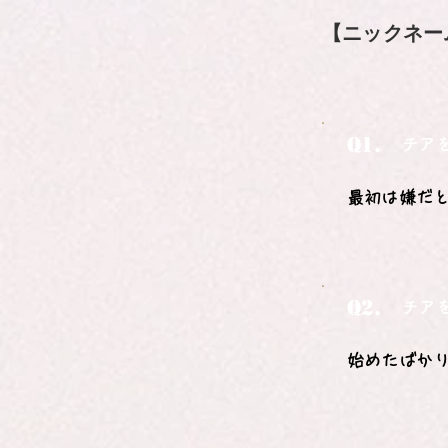
【ニックネー
Q1.
チア
最初は嫌だ
Q2.
チア
始めたばか