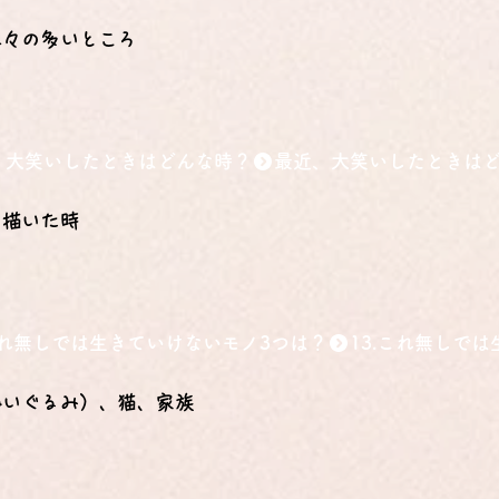
木々の多いところ
、大笑いしたときはどんな時？
を描いた時
.これ無しでは生きていけないモノ3つは？
ぬいぐるみ）、猫、家族