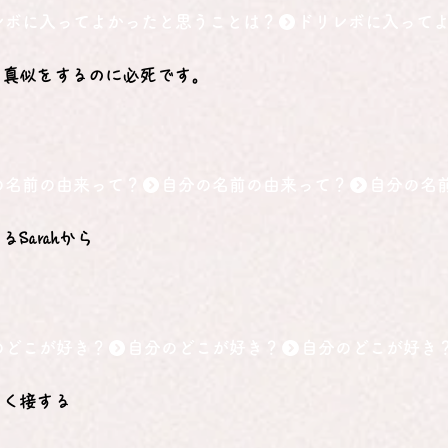
レボに入ってよかったと思うことは？
の真似をするのに必死です。
の名前の由来って？
Sarahから
のどこが好き？
しく接する