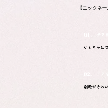
【ニックネー
Q1.
チア
いとちゃん
Q2.
チア
側転がきれ