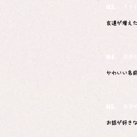
Q3.
ドリ
友達が増え
Q4.
自分
かわいい名
Q5.
自分
お話が好き