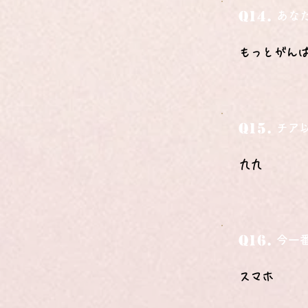
Q14.
あな
もっとがん
Q15.
チア
九九
Q16.
今一
スマホ