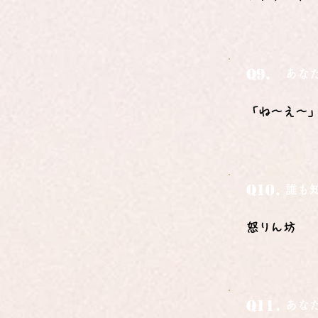
Q9.
あな
「ね〜え〜
Q10.
誰も
怒りん坊
Q11.
あな