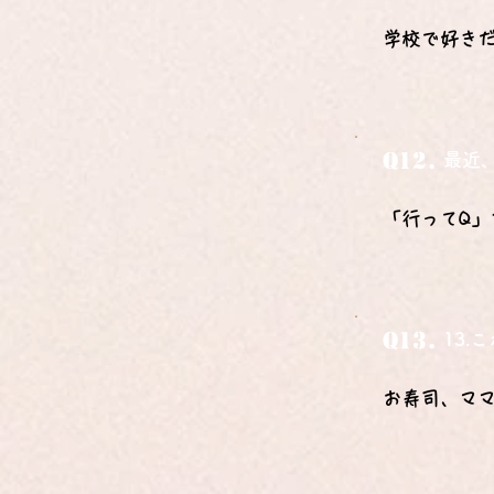
学校で好き
Q12.
最近
「行ってQ」
Q13.
13
お寿司、マ