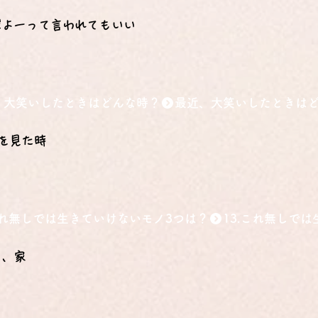
だよーって言われてもいい
、大笑いしたときはどんな時？
を見た時
.これ無しでは生きていけないモノ3つは？
マ、家