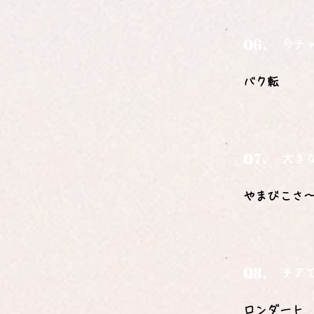
Q6.
今チ
バク転
Q7.
大き
やまびこさ
Q8.
チア
ロンダート