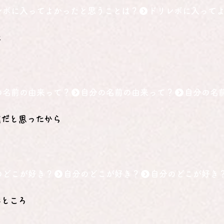
レボに入ってよかったと思うことは？
た
の名前の由来って？
前だと思ったから
のどこが好き？
なところ