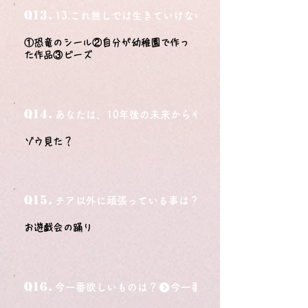
Q13.
13.これ無しでは生きていけないモノ3つは？
①恐竜のシール②自分が幼稚園で作っ
た作品③ビーズ
Q14.
あなたは、10年後の未来からやってきました。今の自
ゾウ見た？
Q15.
チア以外に頑張っている事は？
お遊戯会の踊り
Q16.
今一番欲しいものは？