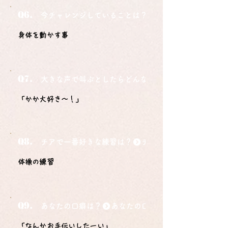
Q6.
今チャレンジしていることは？
身体を動かす事
Q7.
大きな声で叫ぶとしたらどんな言葉ですか？
「かか大好き〜！」
Q8.
チアで一番好きな練習は？
体操の練習
Q9.
あなたの口癖は？
「なんかお手伝いしたーい」