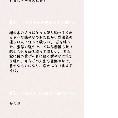
お友だちが増えた事！
Q4.
自分の名前の由来って？
楓の木のようにそっと寄り添ってくれ
るような穏やかであたたかい雰囲気の
優しい人になって欲しい。 芯を持っ
た、意思の強さで、どんな困難も乗り
越えられる心を持って欲しい。 また、
秋に楓の葉が一斉に紅く鮮やかに染ま
る様に、そうごの人生も色鮮やかで、
豊かなものになり、幸せになりますよ
うに。
Q5.
自分のどこが好き？
からだ