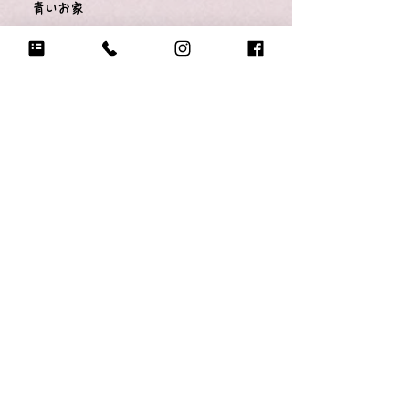
青いお家
Q17.
今1番大切にしているものは？
青い電車のオモチャ
Q18.
悲しい時に頼る人は？
かか
Q19.
もし今日地球が滅びるなら何をする？
お人形で遊ぶ