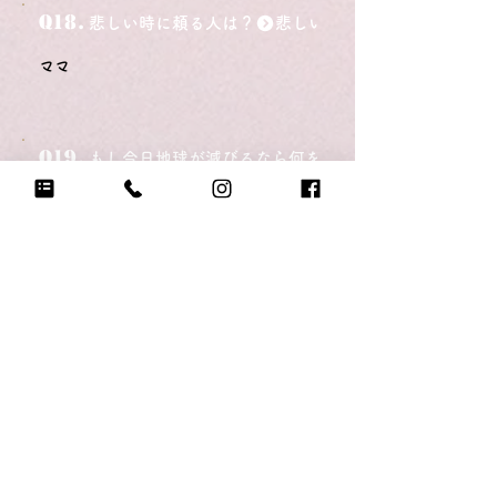
Q18.
悲しい時に頼る人は？
ママ
Q19.
もし今日地球が滅びるなら何をする？
地球をつくる
Q20.
自分のテンションが上がる写真