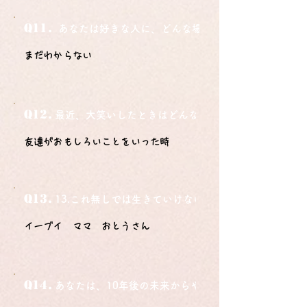
Q11.
あなたは好きな人に、どんな場所でどうやって告白さ
まだわからない
Q12.
最近、大笑いしたときはどんな時？
友達がおもしろいことをいった時
Q13.
13.これ無しでは生きていけないモノ3つは？
イーブイ ママ おとうさん
Q14.
あなたは、10年後の未来からやってきました。今の自