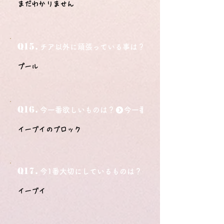
まだわかりません
Q15.
チア以外に頑張っている事は？
プール
Q16.
今一番欲しいものは？
イーブイのブロック
Q17.
今1番大切にしているものは？
イーブイ