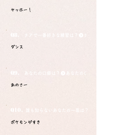
ヤッホー！
Q8.
チアで一番好きな練習は？
ダンス
Q9.
あなたの口癖は？
あのさー
Q10.
誰も知らないあなたの一面は？
ポケモンがすき