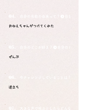
Q4.
自分の名前の由来って？
おねえちゃんがつけてくれた
Q5.
自分のどこが好き？
ぜんぶ
Q6.
今チャレンジしていることは？
逆立ち
Q7.
大きな声で叫ぶとしたらどんな言葉ですか？