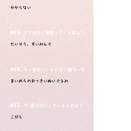
わからない
Q15.
チア以外に頑張っている事は？
たいそう、すいみんぐ
Q16.
今一番欲しいものは？
まいめろのおっきいぬいぐるみ
Q17.
今1番大切にしているものは？
こびと