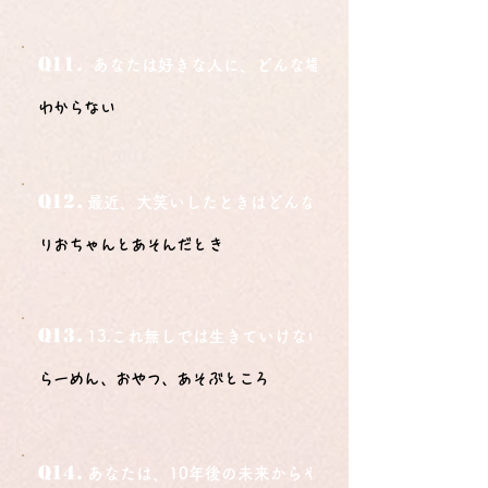
Q11.
あなたは好きな人に、どんな場所でどうやって告白さ
わからない
Q12.
最近、大笑いしたときはどんな時？
りおちゃんとあそんだとき
Q13.
13.これ無しでは生きていけないモノ3つは？
らーめん、おやつ、あそぶところ
Q14.
あなたは、10年後の未来からやってきました。今の自