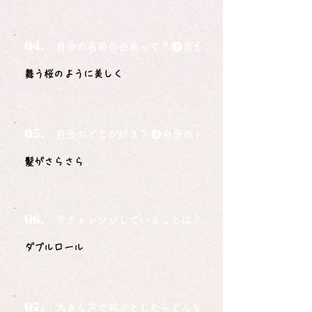
Q4.
自分の名前の由来って？
舞う桜のように美しく
Q5.
自分のどこが好き？
髪がさらさら
Q6.
今チャレンジしていることは？
ダブルロール
Q7.
大きな声で叫ぶとしたらどんな言葉ですか？