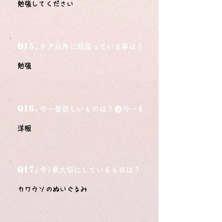
勉強してください
Q15.
チア以外に頑張っている事は？
勉強
Q16.
今一番欲しいものは？
洋服
Q17.
今1番大切にしているものは？
カワウソのぬいぐるみ