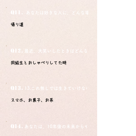
Q11.
あなたは好きな人に、どんな場所でどうやって告白さ
帰り道
Q12.
最近、大笑いしたときはどんな時？
同級生とおしゃべりしてた時
Q13.
13.これ無しでは生きていけないモノ3つは？
スマホ、お菓子、お茶
Q14.
あなたは、10年後の未来からやってきました。今の自