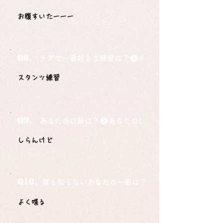
お腹すいたーーー
Q8.
チアで一番好きな練習は？
スタンツ練習
Q9.
あなたの口癖は？
しらんけど
Q10.
誰も知らないあなたの一面は？
よく喋る