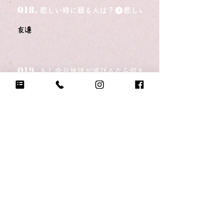
Q18.
悲しい時に頼る人は？
友達
Q19.
もし今日地球が滅びるなら何をする？
チアをする
Q20.
自分のテンションが上がる写真