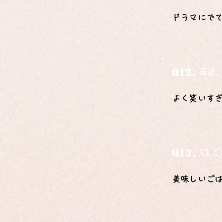
ドラマにで
Q12.
最近
よく笑いす
Q13.
13
美味しいご