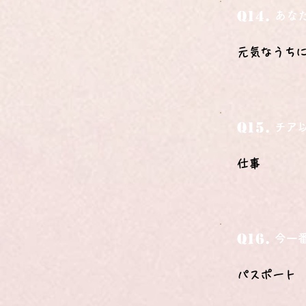
Q14.
あな
元気なうち
Q15.
チア
仕事
Q16.
今一
パスポート