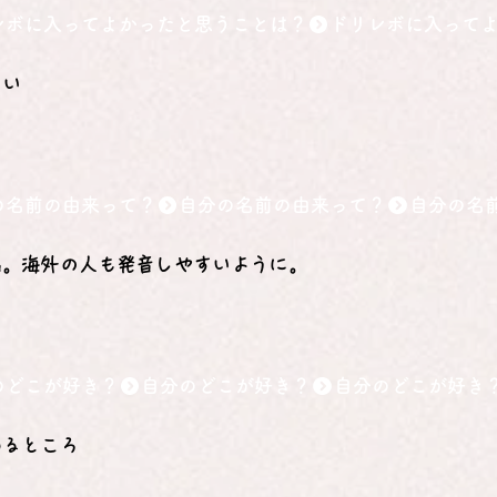
レボに入ってよかったと思うことは？
しい
の名前の由来って？
名。海外の人も発音しやすいように。
のどこが好き？
めるところ