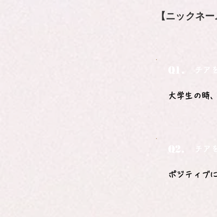
【ニックネー
Q1.
チア
大学生の時
Q2.
チア
ポジティブ