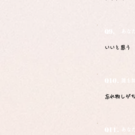
Q9.
あな
いいと思う
Q10.
誰も
忘れ物しが
Q11.
あな