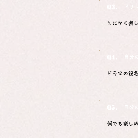
Q3.
ドリ
とにかく楽
Q4.
自分
ドラマの役
Q5.
自分
何でも楽し