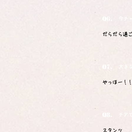
Q6.
今チ
だらだら過
Q7.
大き
やっほー！
Q8.
チア
スタンツ