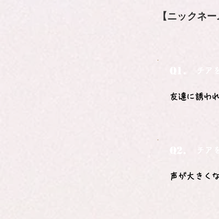
【ニックネー
Q1.
チア
友達に誘わ
Q2.
チア
声が大きく