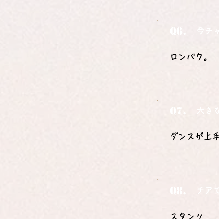
Q6.
今チ
ロンバク。
Q7.
大き
ダンスが上
Q8.
チア
スタンツ