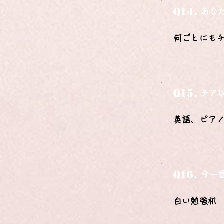
Q14.
あな
何ごとにも
Q15.
チア
英語、ピア
Q16.
今一
白い勉強机