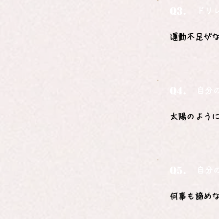
Q3.
ドリ
運動不足が
Q4.
自分
太陽のよう
Q5.
自分
何事も諦め