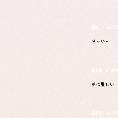
Q9.
あな
そっかー
Q10.
誰も
弟に厳しい
Q11.
あな