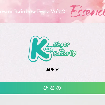
ream Rainbow Festa Vol.12
呉チア
ひなの