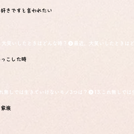
に好きですと言われたい
、大笑いしたときはどんな時？
めっこした時
.これ無しでは生きていけないモノ3つは？
、家族