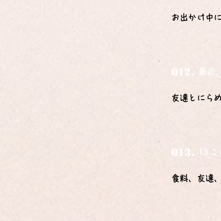
お出かけ中
Q12.
最近
友達とにら
Q13.
13
食料、友達