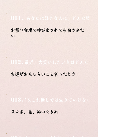
Q11.
あなたは好きな人に、どんな場所でどうやって告白さ
お祭り会場で呼び出されて告白された
い
Q12.
最近、大笑いしたときはどんな時？
友達がおもしろいこと言ったとき
Q13.
13.これ無しでは生きていけないモノ3つは？
スマホ、金、ぬいぐるみ