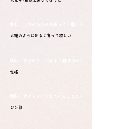
人生が3倍以上楽しくなった
Q4.
自分の名前の由来って？
太陽のように明るく育って欲しい
Q5.
自分のどこが好き？
性格
Q6.
今チャレンジしていることは？
ロン宙