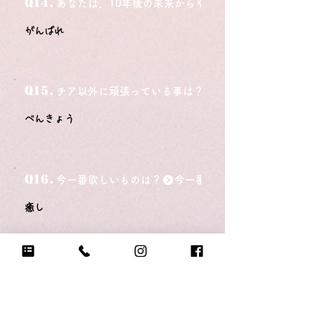
Q14.
あなたは、10年後の未来からやってきました。今の自
がんばれ
Q15.
チア以外に頑張っている事は？
べんきょう
Q16.
今一番欲しいものは？
癒し
Q17.
今1番大切にしているものは？
家族