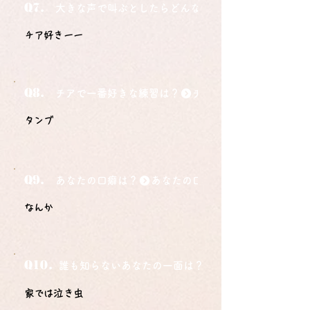
Q7.
大きな声で叫ぶとしたらどんな言葉ですか？
チア好きーー
Q8.
チアで一番好きな練習は？
タンブ
Q9.
あなたの口癖は？
なんか
Q10.
誰も知らないあなたの一面は？
家では泣き虫