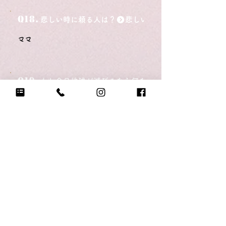
Q18.
悲しい時に頼る人は？
ママ
Q19.
もし今日地球が滅びるなら何をする？
家族でUSJに逃げる
Q20.
自分のテンションが上がる写真