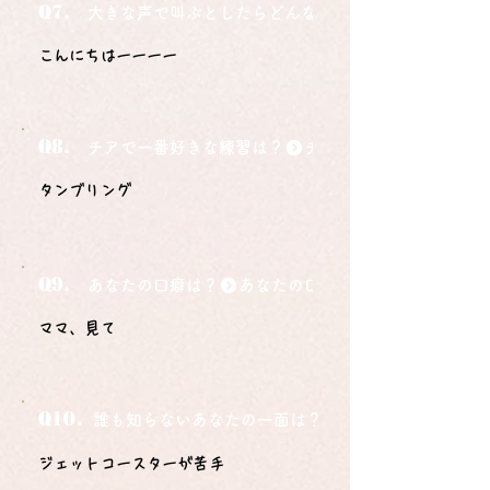
Q7.
大きな声で叫ぶとしたらどんな言葉ですか？
こんにちはーーーー
Q8.
チアで一番好きな練習は？
タンブリング
Q9.
あなたの口癖は？
ママ、見て
Q10.
誰も知らないあなたの一面は？
ジェットコースターが苦手