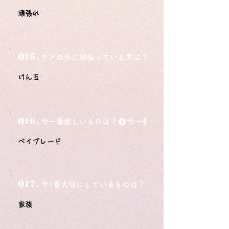
頑張れ
Q15.
チア以外に頑張っている事は？
けん玉
Q16.
今一番欲しいものは？
ベイブレード
Q17.
今1番大切にしているものは？
家族