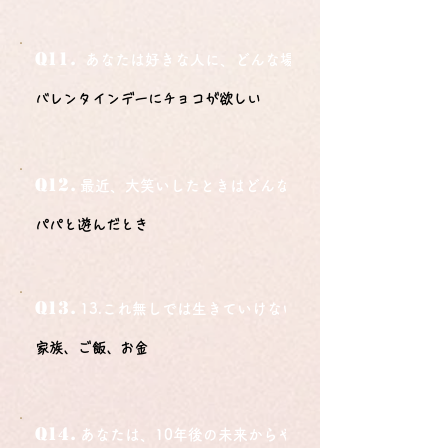
Q11.
あなたは好きな人に、どんな場所でどうやって告白さ
バレンタインデーにチョコが欲しい
Q12.
最近、大笑いしたときはどんな時？
パパと遊んだとき
Q13.
13.これ無しでは生きていけないモノ3つは？
家族、ご飯、お金
Q14.
あなたは、10年後の未来からやってきました。今の自