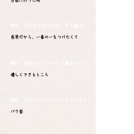
合宿に行った時
Q4.
自分の名前の由来って？
長男だから、一番の一をつけたくて
Q5.
自分のどこが好き？
優しくできるところ
Q6.
今チャレンジしていることは？
バク宙