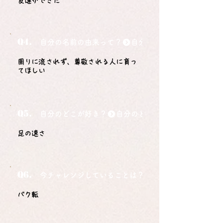
友達ができた
Q4.
自分の名前の由来って？
周りに流されず、尊敬される人に育っ
てほしい
Q5.
自分のどこが好き？
足の速さ
Q6.
今チャレンジしていることは？
バク転