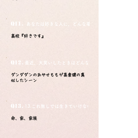
Q11.
あなたは好きな人に、どんな場所でどうやって告白さ
高校『好きです』
Q12.
最近、大笑いしたときはどんな時？
ダンダダンのあやせももが高倉健の真
似したシーン
Q13.
13.これ無しでは生きていけないモノ3つは？
命、家、家族