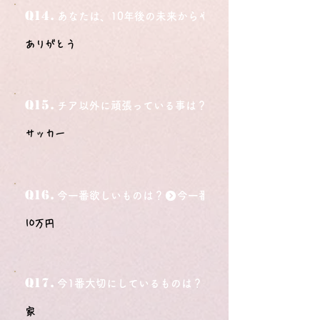
Q14.
あなたは、10年後の未来からやってきました。今の自
ありがとう
Q15.
チア以外に頑張っている事は？
サッカー
Q16.
今一番欲しいものは？
10万円
Q17.
今1番大切にしているものは？
家