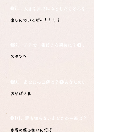
Q7.
大きな声で叫ぶとしたらどんな言葉ですか？
楽しんでいくぞー！！！！
Q8.
チアで一番好きな練習は？
スタンツ
Q9.
あなたの口癖は？
おかげさま
Q10.
誰も知らないあなたの一面は？
本当の僕は怖いんだぞ