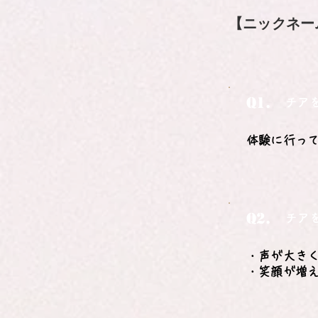
【ニックネー
Q1.
チア
体験に行って
Q2.
チア
・声が大き
・笑顔が増