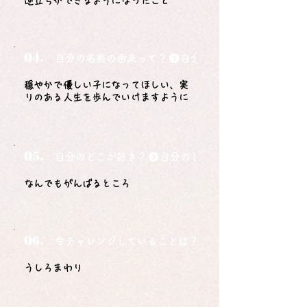
逆立ちができるようになったこと
Q4.
自分の名前の由来って？
穏やかで優しい子になってほしい、実
りのある人生を歩んでいけますように
Q5.
自分のどこが好き？
なんでもがんばるところ
Q6.
今チャレンジしていることは？
うしろまわり