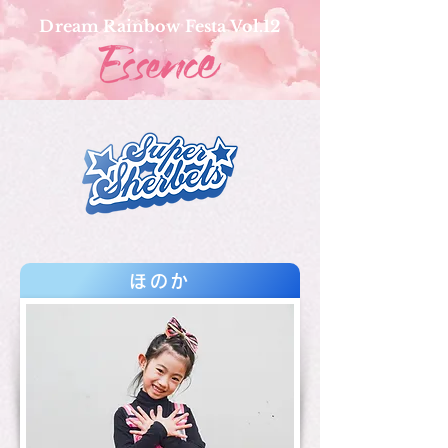
Dream Rainbow Festa Vol.12
ほのか