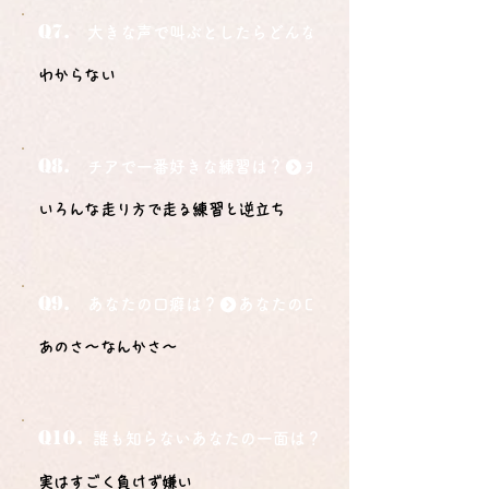
Q7.
大きな声で叫ぶとしたらどんな言葉ですか？
わからない
Q8.
チアで一番好きな練習は？
いろんな走り方で走る練習と逆立ち
Q9.
あなたの口癖は？
あのさ〜なんかさ〜
Q10.
誰も知らないあなたの一面は？
実はすごく負けず嫌い