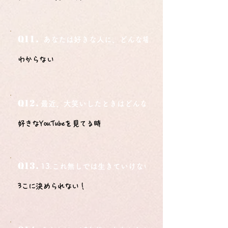
Q11.
あなたは好きな人に、どんな場所でどうやって告白さ
わからない
Q12.
最近、大笑いしたときはどんな時？
好きなYouTubeを見てる時
Q13.
13.これ無しでは生きていけないモノ3つは？
3こに決められない！