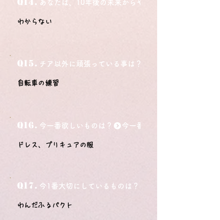
Q14.
あなたは、10年後の未来からやってきました。今の自
わからない
Q15.
チア以外に頑張っている事は？
自転車の練習
Q16.
今一番欲しいものは？
ドレス、プリキュアの服
Q17.
今1番大切にしているものは？
わんだふるパクト