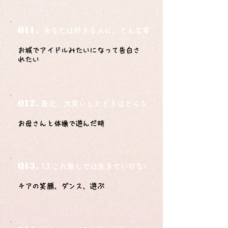
Q11.
あなたは好きな人に、どんな場所でどうやって告白さ
お城でアイドルみたいになって告白さ
れたい
Q12.
最近、大笑いしたときはどんな時？
お母さんと体操で遊んだ時
Q13.
13.これ無しでは生きていけないモノ3つは？
チアの笑顔、ダンス、遊ぶ