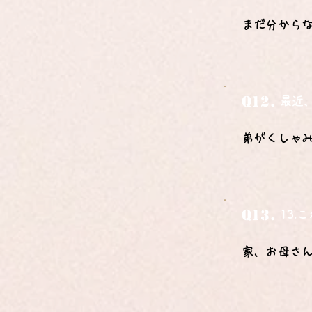
まだ分から
Q12.
最近
弟がくしゃ
Q13.
13
家、お母さ