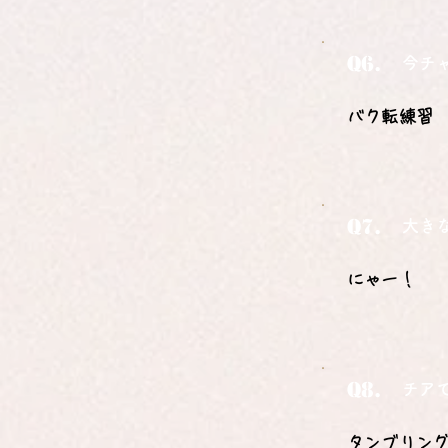
Q6.
今チ
バク転練習
Q7.
大き
にゃー！
Q8.
チア
タンブリン