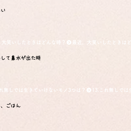
ない
、大笑いしたときはどんな時？
みして鼻水が出た時
.これ無しでは生きていけないモノ3つは？
ん、ごはん