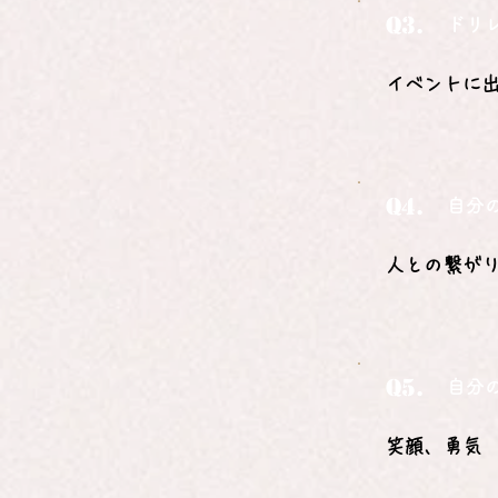
Q3.
ドリ
イベントに
Q4.
自分
人との繋が
Q5.
自分
笑顔、勇気