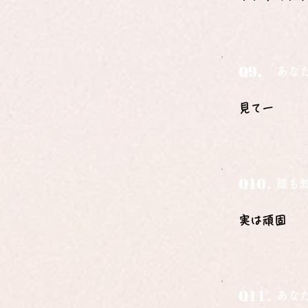
Q9.
あな
見てー
Q10.
誰も
実は頑固
Q11.
あな