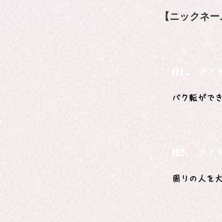
【ニックネー
Q1.
チア
バク転がで
Q2.
チア
周りの人を