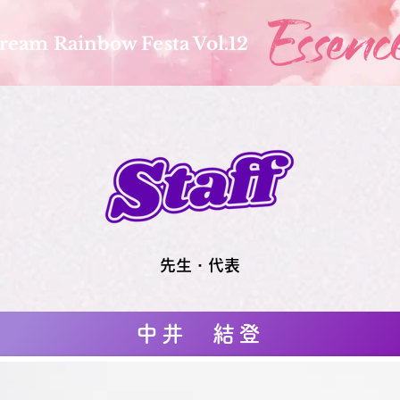
ream Rainbow Festa Vol.12
先生・代表
中井 結登