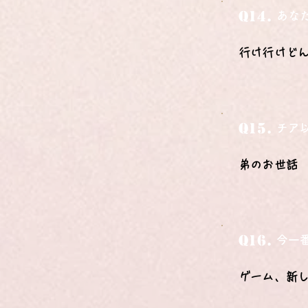
Q14.
あな
行け行けど
Q15.
チア
弟のお世話
Q16.
今一
ゲーム、新